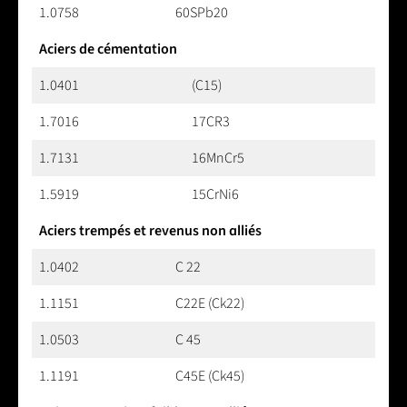
1.0758
60SPb20
Aciers de cémentation
1.0401
(C15)
1.7016
17CR3
1.7131
16MnCr5
1.5919
15CrNi6
Aciers trempés et revenus non alliés
1.0402
C 22
1.1151
C22E (Ck22)
1.0503
C 45
1.1191
C45E (Ck45)