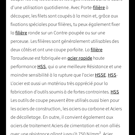
d'une utilisation quotidienne. Avec Porte-
filière
à
découper, les filets sont coupés à la main et, grâce aux
fixations spéciales pour filières, tu peux également fixer
la
filière
ronde sur un Contre-poupée ou sur une
perceuse. Les filières sont généralement utilisables des
deux côtés et ont une coupe parfaite. La
filière
Taraudeuse est fabriquée en
acier rapide
haute
performance
HSS
, qui a une meilleure Résistance et une
moindre sensibilité à la rupture que l'acier
HSSE
.
HSS
-
L'acier est aussi un matériau très apprécié pour la
fabrication d'outils soumis à de fortes contraintes.
HSS
Les outils de coupe peuvent être utilisés aussi bien pour
les aciers de construction, les aciers au carbone et Aciers
de décolletage. En outre, il convient également aux
aciers de traitement Aciers de cimentation et non alliés
avec une résistance allant jusqu'à 750 N/mm². Acier