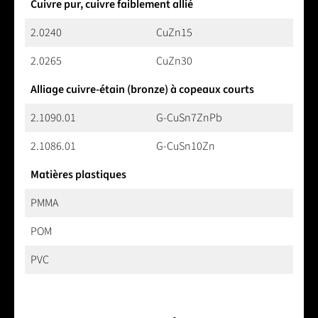
Cuivre pur, cuivre faiblement allié
2.0240
CuZn15
2.0265
CuZn30
Alliage cuivre-étain (bronze) à copeaux courts
2.1090.01
G-CuSn7ZnPb
2.1086.01
G-CuSn10Zn
Matières plastiques
PMMA
POM
PVC