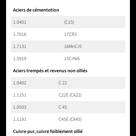
Aciers de cémentation
1.0401
(C15)
1.7016
17CR3
1.7131
16MnCr5
1.5919
15CrNi6
Aciers trempés et revenus non alliés
1.0402
C 22
1.1151
C22E (Ck22)
1.0503
C 45
1.1191
C45E (Ck45)
Cuivre pur, cuivre faiblement allié