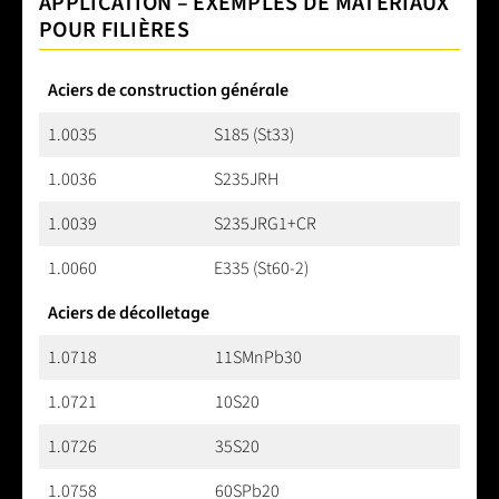
APPLICATION – EXEMPLES DE MATÉRIAUX
POUR FILIÈRES
Aciers de construction générale
1.0035
S185 (St33)
1.0036
S235JRH
1.0039
S235JRG1+CR
1.0060
E335 (St60-2)
Aciers de décolletage
1.0718
11SMnPb30
1.0721
10S20
1.0726
35S20
1.0758
60SPb20