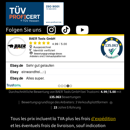
Dieser Link öffnet sich in einem neuen Tab.
Folgen Sie uns
Durchschnittliche Bewertung von BAER Tools GmbH bei Trustami:
4.99 / 5.00
mit
135.063
Bewertungen
|
Bewertungsgrundlage des Anbieters: 3 Verkaufsplattformen
|
23
Jahre Erfahrung
Tous les prix incluent la TVA plus les frais
d'expédition
et les éventuels frais de livraison, sauf indication