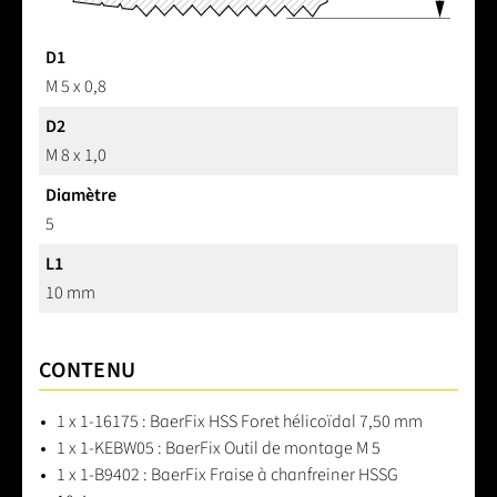
D1
M 5 x 0,8
D2
M 8 x 1,0
Diamètre
5
L1
10 mm
CONTENU
1 x 1-16175 : BaerFix HSS Foret hélicoïdal 7,50 mm
1 x 1-KEBW05 : BaerFix Outil de montage M 5
1 x 1-B9402 : BaerFix Fraise à chanfreiner HSSG