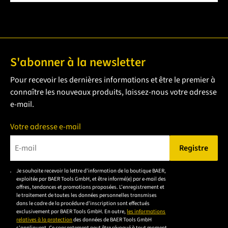
S'abonner à la newsletter
Pour recevoir les dernières informations et être le premier à
connaître les nouveaux produits, laissez-nous votre adresse
e-mail.
Votre adresse e-mail
Registre
Veuillez saisir une adresse e-mail valide.
Je souhaite recevoir la lettre d'information de la boutique BAER,
Veuillez
exploitée par BAER Tools GmbH, et être informé(e) par e-mail des
accepter la
offres, tendances et promotions proposées. L'enregistrement et
le traitement de toutes les données personnelles transmises
déclaration de
dans le cadre de la procédure d'inscription sont effectués
confidentialité
exclusivement par BAER Tools GmbH. En outre,
les informations
relatives à la protection
des données de BAER Tools GmbH
pour vous
s'appliquent. Ce consentement peut être révoqué à tout moment