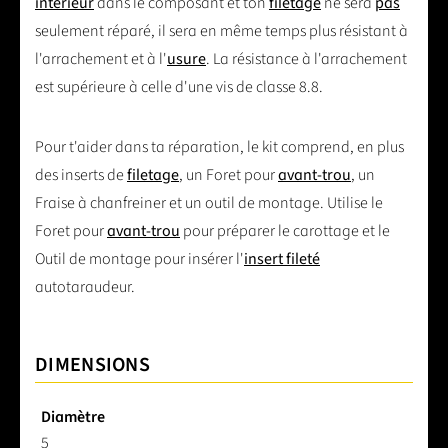
intérieur
dans le composant et ton
filetage
ne sera
pas
seulement réparé, il sera en même temps plus résistant à
l'arrachement et à l'
usure
. La résistance à l'arrachement
est supérieure à celle d'une vis de classe 8.8.
Pour t'aider dans ta réparation, le kit comprend, en plus
des inserts de
filetage
, un Foret pour
avant-trou
, un
Fraise à chanfreiner et un outil de montage. Utilise le
Foret pour
avant-trou
pour préparer le carottage et le
Outil de montage pour insérer l'
insert fileté
autotaraudeur.
DIMENSIONS
Diamètre
5