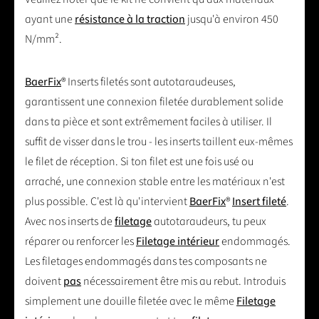
ayant une
résistance à la traction
jusqu'à environ 450
N/mm².
BaerFix
® Inserts filetés sont autotaraudeuses,
garantissent une connexion filetée durablement solide
dans ta pièce et sont extrêmement faciles à utiliser. Il
suffit de visser dans le trou - les inserts taillent eux-mêmes
le filet de réception. Si ton filet est une fois usé ou
arraché, une connexion stable entre les matériaux n'est
plus possible. C'est là qu'intervient
BaerFix
®
Insert fileté
.
Avec nos inserts de
filetage
autotaraudeurs, tu peux
réparer ou renforcer les
Filetage intérieur
endommagés.
Les filetages endommagés dans tes composants ne
doivent
pas
nécessairement être mis au rebut. Introduis
simplement une douille filetée avec le même
Filetage