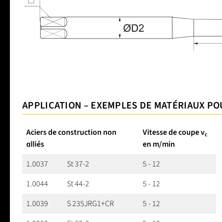
APPLICATION – EXEMPLES DE MATÉRIAUX P
Aciers de construction non
Vitesse de coupe v
c
alliés
en m/min
1.0037
St 37-2
5 - 12
1.0044
St 44-2
5 - 12
1.0039
S 235JRG1+CR
5 - 12