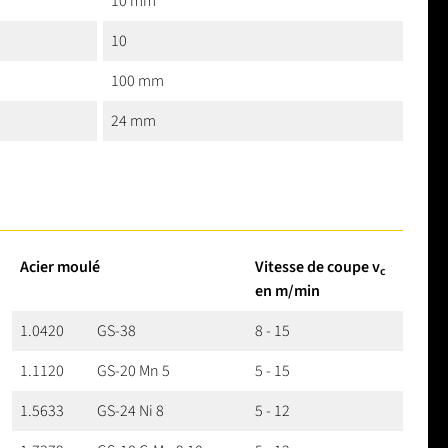
10 mm
10
100 mm
24 mm
Acier moulé
Vitesse de coupe v
c
en m/min
1.0420
GS-38
8 - 15
1.1120
GS-20 Mn 5
5 - 15
1.5633
GS-24 Ni 8
5 - 12