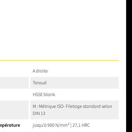
A droite
Taraud
HSSE blank
M : Métrique ISO- Filetage standard selon
DIN 13
empérature
jusqu'à 900 N/mm² | 27,1 HRC