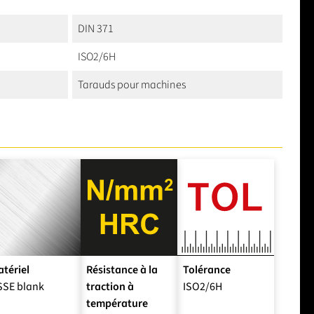
DIN 371
ISO2/6H
Tarauds pour machines
tériel
Résistance à la
Tolérance
SSE blank
traction à
ISO2/6H
température