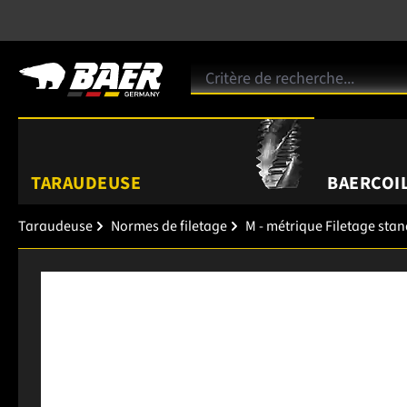
TARAUDEUSE
BAERCOIL
Taraudeuse
Normes de filetage
M - métrique Filetage sta
Ignorer la galerie d'images