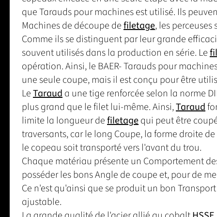
que Tarauds pour machines est utilisé. Ils peuvent
Machines de découpe de
filetage
, les perceuses
Comme ils se distinguent par leur grande efficacit
souvent utilisés dans la production en série. Le
f
opération. Ainsi, le BAER- Tarauds pour machines
une seule coupe, mais il est conçu pour être util
Le
Taraud
a une tige renforcée selon la norme DIN
plus grand que le filet lui-même. Ainsi,
Taraud
fo
limite la longueur de
filetage
qui peut être coupée
traversants, car le long Coupe, la forme droite de
le copeau soit transporté vers l'avant du trou.
Chaque matériau présente un Comportement des 
posséder les bons Angle de coupe et, pour de meil
Ce n'est qu'ainsi que se produit un bon Transpor
ajustable.
La grande qualité de l'acier allié au cobalt
HSSE