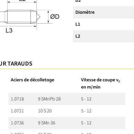
D2
Diamètre
L1
L2
OUR TARAUDS
Aciers de décolletage
Vitesse de coupe v
c
en m/min
1.0718
9 SMnPb 28
5 - 12
1.0721
10 S 20
5 - 12
1.0736
9 SMn 36
5 - 12