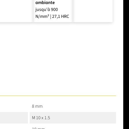
ambiante
jusqu'à 900
N/mm² | 27,1 HRC
8 mm
M 10 x 1.5