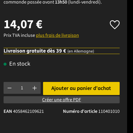
commande passée avant
13h50
(lundi-vendredi).
14,07 €
Prix TVA incluse
plus frais de livraison
Livraison gratuite dès 39 €
(en Allemagne)
En stock
Quantité de produit : Entrez la quantité souhaitée ou utilisez l
Ajouter au panier d'achat
Créer une offre PDF
EAN
4058462109621
Numéro d'article
110401010