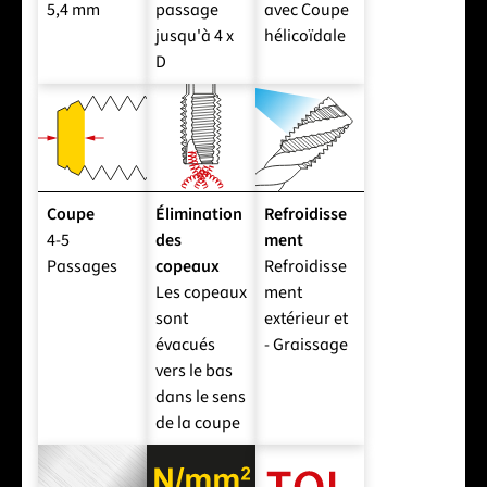
5,4 mm
passage
avec Coupe
jusqu'à 4 x
hélicoïdale
D
Coupe
Élimination
Refroidisse
4-5
des
ment
Passages
copeaux
Refroidisse
Les copeaux
ment
sont
extérieur et
évacués
- Graissage
vers le bas
dans le sens
de la coupe