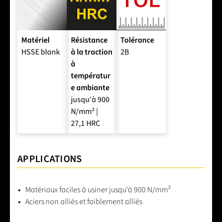
Matériel
Résistance
Tolérance
HSSE blank
à la traction
2B
à
températur
e ambiante
jusqu'à 900
N/mm² |
27,1 HRC
APPLICATIONS
Matériaux faciles à usiner jusqu'à 900 N/mm²
Aciers non alliés et faiblement alliés