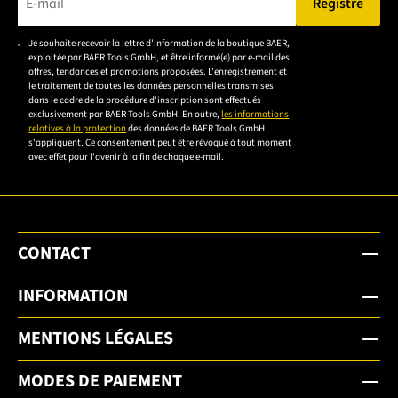
Registre
Veuillez saisir une adresse e-mail valide.
Je souhaite recevoir la lettre d'information de la boutique BAER,
Veuillez
exploitée par BAER Tools GmbH, et être informé(e) par e-mail des
accepter la
offres, tendances et promotions proposées. L'enregistrement et
le traitement de toutes les données personnelles transmises
déclaration de
dans le cadre de la procédure d'inscription sont effectués
confidentialité
exclusivement par BAER Tools GmbH. En outre,
les informations
relatives à la protection
des données de BAER Tools GmbH
pour vous
s'appliquent. Ce consentement peut être révoqué à tout moment
inscrire.
avec effet pour l'avenir à la fin de chaque e-mail.
CONTACT
INFORMATION
MENTIONS LÉGALES
MODES DE PAIEMENT