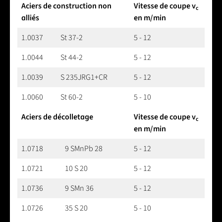
Aciers de construction non
Vitesse de coupe v
c
alliés
en m/min
1.0037
St 37-2
5 - 12
1.0044
St 44-2
5 - 12
1.0039
S 235JRG1+CR
5 - 12
1.0060
St 60-2
5 - 10
Aciers de décolletage
Vitesse de coupe v
c
en m/min
1.0718
9 SMnPb 28
5 - 12
1.0721
10 S 20
5 - 12
1.0736
9 SMn 36
5 - 12
1.0726
35 S 20
5 - 10