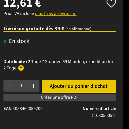
12,61 €
Prix TVA incluse
plus frais de livraison
Livraison gratuite dès 39 €
(en Allemagne)
En stock
Date limite :
2 Tage 7 Stunden 59 Minuten
, expédition
für
2 Tage
Quantité de produit : Entrez la quantité souhaitée ou utilisez l
Ajouter au panier d'achat
Créer une offre PDF
EAN
4058462059209
Numéro d'article
110305005-1