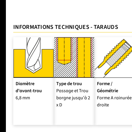
INFORMATIONS TECHNIQUES - TARAUDS
Diamètre
Type de trou
Forme /
d'avant-trou
Passage et Trou
Géométrie
6,8 mm
borgne jusqu'à 2
Forme A rainurée
x D
droite