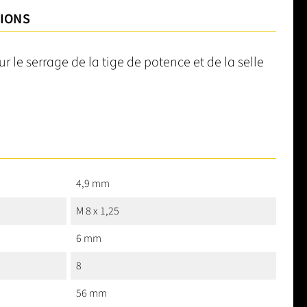
TIONS
r le serrage de la tige de potence et de la selle
4,9 mm
M 8 x 1,25
6 mm
8
56 mm