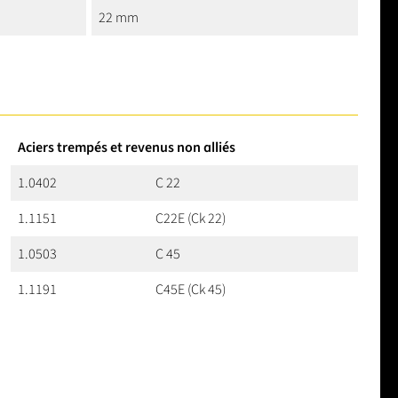
22 mm
Aciers trempés et revenus non alliés
1.0402
C 22
1.1151
C22E (Ck 22)
1.0503
C 45
1.1191
C45E (Ck 45)