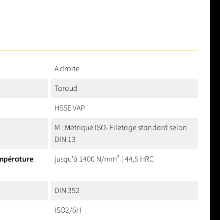
A droite
Taraud
HSSE VAP
M : Métrique ISO- Filetage standard selon
DIN 13
empérature
jusqu'à 1400 N/mm² | 44,5 HRC
DIN 352
ISO2/6H