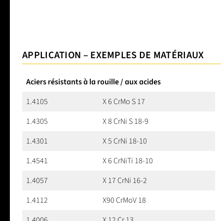
APPLICATION – EXEMPLES DE MATÉRIAUX
Aciers résistants à la rouille / aux acides
1.4105
X 6 CrMo S 17
1.4305
X 8 CrNi S 18-9
1.4301
X 5 CrNi 18-10
1.4541
X 6 CrNiTi 18-10
1.4057
X 17 CrNi 16-2
1.4112
X90 CrMoV 18
1.4006
X 12 Cr 13