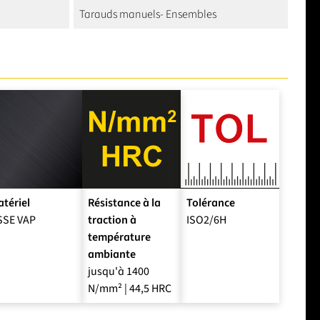
Tarauds manuels- Ensembles
tériel
Résistance à la
Tolérance
SSE VAP
traction à
ISO2/6H
température
ambiante
jusqu'à 1400
N/mm² | 44,5 HRC