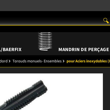
/BAERFIX
MANDRIN DE PERÇAGE
ndard
Tarauds manuels- Ensembles
pour Aciers inoxydables (