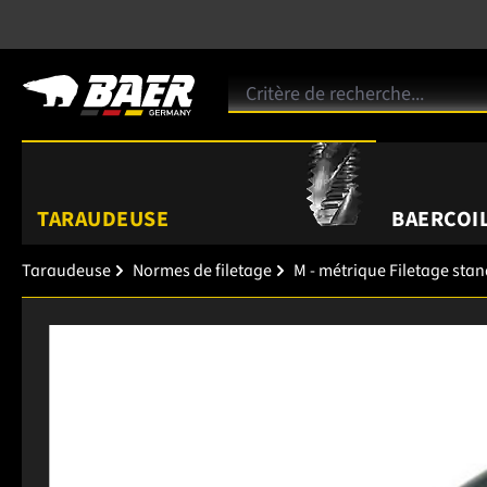
TARAUDEUSE
BAERCOIL
Taraudeuse
Normes de filetage
M - métrique Filetage sta
Ignorer la galerie d'images