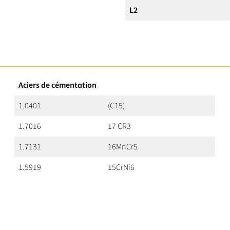
L2
Aciers de cémentation
1.0401
(C15)
1.7016
17 CR3
1.7131
16MnCr5
1.5919
15CrNi6