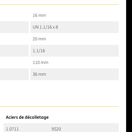
16 mm
UN 1.1/16 x 8
20 mm
1.1/16
110 mm
36 mm
Aciers de décolletage
1.0711
9S20