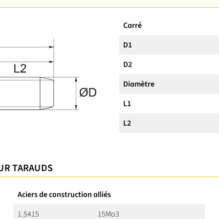
Carré
D1
D2
Diamètre
L1
L2
OUR TARAUDS
Aciers de construction alliés
1.5415
15Mo3