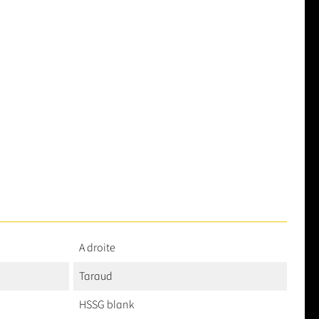
A droite
Taraud
HSSG blank