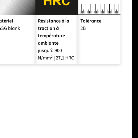
tériel
Résistance à la
Tolérance
SSG blank
traction à
2B
température
ambiante
jusqu'à 900
N/mm² | 27,1 HRC