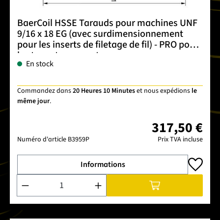
BaerCoil HSSE Tarauds pour machines UNF
9/16 x 18 EG (avec surdimensionnement
pour les inserts de filetage de fil) - PRO pour
les trous traversants
En stock
Commandez dans
20 Heures 10 Minutes
et nous expédions
le
même jour
.
317,50 €
Numéro d'article
B3959P
Prix TVA incluse
Informations
Quantité de produit : Entrez la quantité souhaitée ou utilise