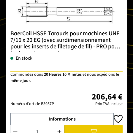
BaerCoil HSSE Tarauds pour machines UNF
7/16 x 20 EG (avec surdimensionnement
pour les inserts de filetage de fil) - PRO pour
les trous traversants
En stock
Commandez dans
20 Heures 10 Minutes
et nous expédions
le
même jour
.
206,64 €
Numéro d'article
B3957P
Prix TVA incluse
Informations
Quantité de produit : Entrez la quantité souhaitée ou utilise