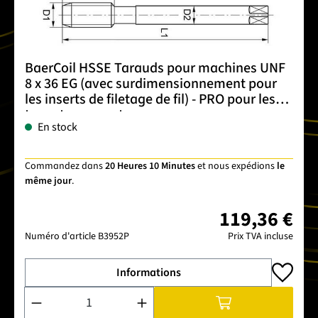
BaerCoil HSSE Tarauds pour machines UNF
8 x 36 EG (avec surdimensionnement pour
les inserts de filetage de fil) - PRO pour les
trous traversants
En stock
Commandez dans
20 Heures 10 Minutes
et nous expédions
le
même jour
.
119,36 €
Numéro d'article
B3952P
Prix TVA incluse
Informations
Quantité de produit : Entrez la quantité souhaitée ou utilise