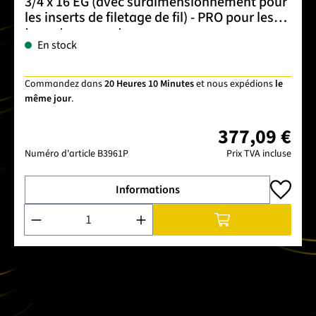
3/4 x 16 EG (avec surdimensionnement pour
les inserts de filetage de fil) - PRO pour les
trous traversants
En stock
Commandez dans
20 Heures 10 Minutes
et nous expédions
le
même jour
.
377,09 €
Numéro d'article
B3961P
Prix TVA incluse
Informations
Quantité de produit : Entrez la quantité souhaitée ou utilise