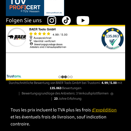
Dieser Link öffnet sich in einem neuen Tab.
Folgen Sie uns
Durchschnittliche Bewertung von BAER Tools GmbH bei Trustami:
4.99 / 5.00
mit
135.063
Bewertungen
|
Bewertungsgrundlage des Anbieters: 3 Verkaufsplattformen
|
23
Jahre Erfahrung
Tous les prix incluent la TVA plus les frais
d'expédition
et les éventuels frais de livraison, sauf indication
contraire.