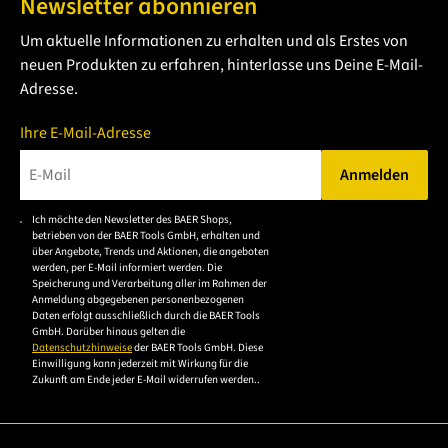
Newsletter abonnieren
maximale Drehzahl von 1600 UpM.
Um aktuelle Informationen zu erhalten und als Erstes von
neuen Produkten zu erfahren, hinterlasse uns Deine E-Mail-
Adresse.
Ihre E-Mail-Adresse
Anmelden
Bitte geben Sie eine gültige E-Mail-Adresse ein.
Ich möchte den Newsletter des BAER Shops,
Bitte akzeptieren Sie
betrieben von der BAER Tools GmbH, erhalten und
die
über Angebote, Trends und Aktionen, die angeboten
werden, per E-Mail informiert werden. Die
Datenschutzerklärung,
Speicherung und Verarbeitung aller im Rahmen der
um sich anzumelden.
Anmeldung abgegebenen personenbezogenen
Daten erfolgt ausschließlich durch die BAER Tools
GmbH. Darüber hinaus gelten die
Datenschutzhinweise
der BAER Tools GmbH. Diese
Einwilligung kann jederzeit mit Wirkung für die
Zukunft am Ende jeder E-Mail widerrufen werden..