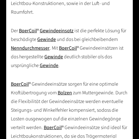
Leichtbau-Konstruktionen, sowie in der Luft- und
Raumfahrt.
Der
BaerCoil
®
Gewindeeinsatz
ist die perfekte Lösung für
beschädigte
Gewinde
und das bei gleichbeibendem
Nenndurchmesser
. Mit
BaerCoil
® Gewindeeinsätzen ist
das hergestellte
Gewinde
deutlich stabiler als das
ursprüngliche
Gewinde
.
BaerCoil
® Gewindeeinsätze sorgen für eine optimale
Kraftübertragung vom
Bolzen
zum Muttergewinde. Durch
die Flexibilität der Gewindeeinsätze werden eventuelle
Steigungs- und Winkelfehler kompensiert, sodass die
Lasten ausgewogen auf die einzelnen Gewindegänge
verteilt werden.
BaerCoil
® Gewindeeinsätze sind ideal für
Leichtbaukonstruktionen, da sie das Trägermaterial