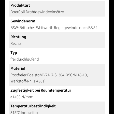
Produktart
BaerCoil Drahtgewindeeinsätze
Gewindenorm
BSW: Britisches Whitworth Regelgewinde nach BS 84
Richtung
Rechts
Typ
frei durchlaufend
Material
Rostfreier Edelstahl V2A (AISI 304, X5CrNi18-10,
Werkstoff-Nr.: 1.4301)
Zugfestigkeit bei Raumtemperatur
>1400 N/mm²
Temperaturbeständigkeit
315°C langzeitig