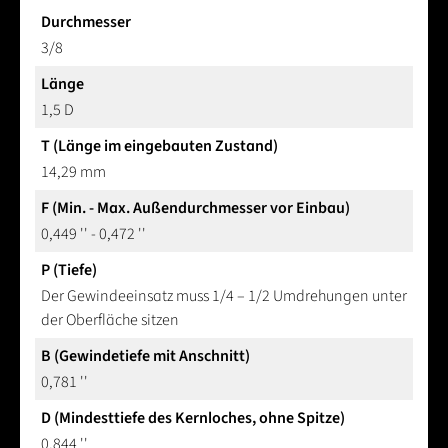
Durchmesser
3/8
Länge
1,5 D
T (Länge im eingebauten Zustand)
14,29 mm
F (Min. - Max. Außendurchmesser vor Einbau)
0,449 '' - 0,472 ''
P (Tiefe)
Der Gewindeeinsatz muss 1/4 – 1/2 Umdrehungen unter
der Oberfläche sitzen
B (Gewindetiefe mit Anschnitt)
0,781 ''
D (Mindesttiefe des Kernloches, ohne Spitze)
0,844 ''