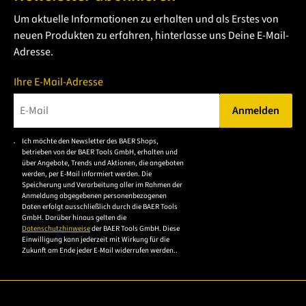
Um aktuelle Informationen zu erhalten und als Erstes von
neuen Produkten zu erfahren, hinterlasse uns Deine E-Mail-
Adresse.
Ihre E-Mail-Adresse
Anmelden
Bitte geben Sie eine gültige E-Mail-Adresse ein.
Ich möchte den Newsletter des BAER Shops,
Bitte akzeptieren Sie
betrieben von der BAER Tools GmbH, erhalten und
die
über Angebote, Trends und Aktionen, die angeboten
werden, per E-Mail informiert werden. Die
Datenschutzerklärung,
Speicherung und Verarbeitung aller im Rahmen der
um sich anzumelden.
Anmeldung abgegebenen personenbezogenen
Daten erfolgt ausschließlich durch die BAER Tools
GmbH. Darüber hinaus gelten die
Datenschutzhinweise
der BAER Tools GmbH. Diese
Einwilligung kann jederzeit mit Wirkung für die
Zukunft am Ende jeder E-Mail widerrufen werden..