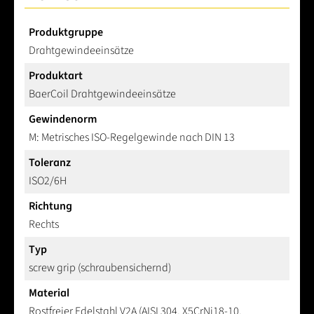
Produktgruppe
Drahtgewindeeinsätze
Produktart
BaerCoil Drahtgewindeeinsätze
Gewindenorm
M: Metrisches ISO-Regelgewinde nach DIN 13
Toleranz
ISO2/6H
Richtung
Rechts
Typ
screw grip (schraubensichernd)
Material
Rostfreier Edelstahl V2A (AISI 304, X5CrNi18-10,