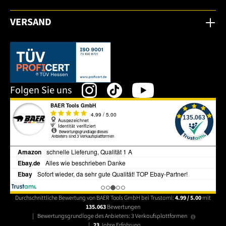
VERSAND
Dieser Link öffnet sich in einem neuen Tab.
Folgen Sie uns
Durchschnittliche Bewertung von BAER Tools GmbH bei Trustami:
4.99 / 5.00
mit
135.063
Bewertungen
|
Bewertungsgrundlage des Anbieters: 3 Verkaufsplattformen
|
23
Jahre Erfahrung