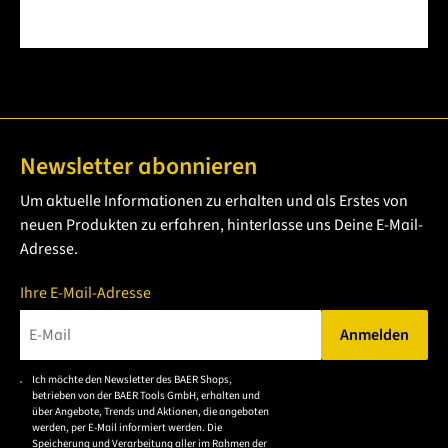
Newsletter abonnieren
Um aktuelle Informationen zu erhalten und als Erstes von
neuen Produkten zu erfahren, hinterlasse uns Deine E-Mail-
Adresse.
Ihre E-Mail-Adresse
Anmelden
Bitte geben Sie eine gültige E-Mail-Adresse ein.
Ich möchte den Newsletter des BAER Shops,
Bitte akzeptieren Sie
betrieben von der BAER Tools GmbH, erhalten und
die
über Angebote, Trends und Aktionen, die angeboten
werden, per E-Mail informiert werden. Die
Datenschutzerklärung,
Speicherung und Verarbeitung aller im Rahmen der