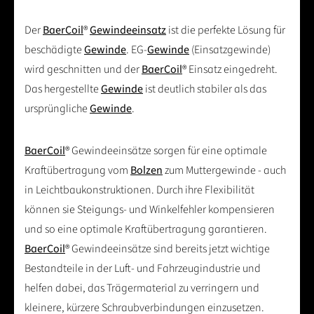
Der
BaerCoil
®
Gewindeeinsatz
ist die perfekte Lösung für
beschädigte
Gewinde
. EG-
Gewinde
(Einsatzgewinde)
wird geschnitten und der
BaerCoil
® Einsatz eingedreht.
Das hergestellte
Gewinde
ist deutlich stabiler als das
ursprüngliche
Gewinde
.
BaerCoil
® Gewindeeinsätze sorgen für eine optimale
Kraftübertragung vom
Bolzen
zum Muttergewinde - auch
in Leichtbaukonstruktionen. Durch ihre Flexibilität
können sie Steigungs- und Winkelfehler kompensieren
und so eine optimale Kraftübertragung garantieren.
BaerCoil
® Gewindeeinsätze sind bereits jetzt wichtige
Bestandteile in der Luft- und Fahrzeugindustrie und
helfen dabei, das Trägermaterial zu verringern und
kleinere, kürzere Schraubverbindungen einzusetzen.