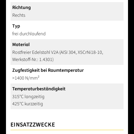
Richtung
Rechts
Typ
frei durchlaufend
Material
Rostfreier Edelstahl V2A (AISI 304, X5CrNi18-10,
Werkstoff-Nr.: 1.4301)
Zugfestigkeit bei Raumtemperatur
>1400 N/mm²
Temperaturbeständigkeit
315°C langzeitig
425°C kurzzeitig
EINSATZZWECKE