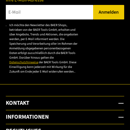
Anmelden
Bitte geben Sie eine gültige E-Mail-Adresse ein.
Ich möchte den Newsletter des BAER Shops,
Bitte akzeptieren Sie
betrieben von der BAER Tools GmbH, erhalten und
die
über Angebote, Trends und Aktionen, die angeboten
werden, per E-Mail informiert werden. Die
Datenschutzerklärung,
Speicherung und Verarbeitung aller im Rahmen der
um sich anzumelden.
Anmeldung abgegebenen personenbezogenen
Daten erfolgt ausschließlich durch die BAER Tools
GmbH. Darüber hinaus gelten die
Datenschutzhinweise
der BAER Tools GmbH. Diese
Einwilligung kann jederzeit mit Wirkung für die
Zukunft am Ende jeder E-Mail widerrufen werden..
KONTAKT
INFORMATIONEN