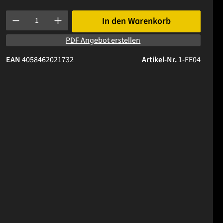
Produkt Anzahl: Gib den gewünschten Wert ein oder benutze die 
In den Warenkorb
PDF Angebot erstellen
EAN
4058462021732
Artikel-Nr.
1-FE04