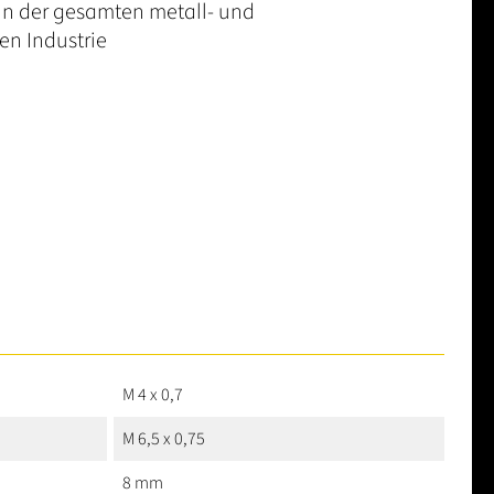
n der gesamten metall- und
en Industrie
M 4 x 0,7
M 6,5 x 0,75
8 mm