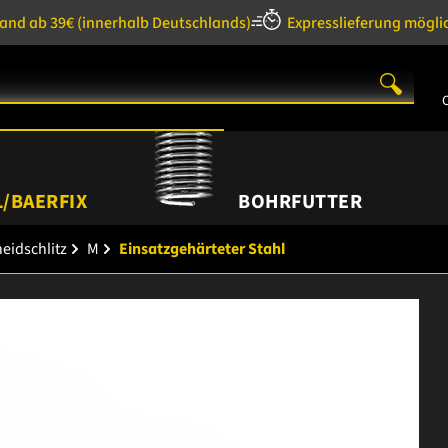
sand ab 39€
(innerhalb Deutschlands)
Expresslieferung mögli
/BAERFIX
BOHRFUTTER
eidschlitz
M
Einsatzgehärteter Stahl