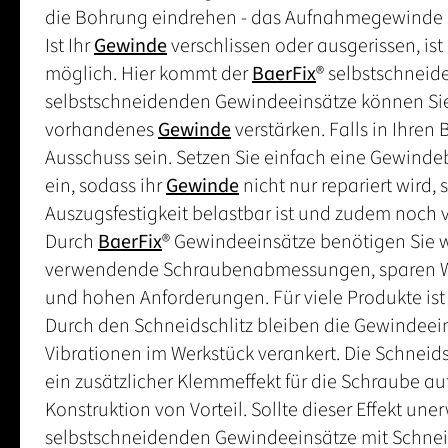
die Bohrung eindrehen - das Aufnahmegewinde s
Ist Ihr
Gewinde
verschlissen oder ausgerissen, is
möglich. Hier kommt der
BaerFix
® selbstschnei
selbstschneidenden Gewindeeinsätze können Sie
vorhandenes
Gewinde
verstärken. Falls in Ihren
Ausschuss sein. Setzen Sie einfach eine Gewind
ein, sodass ihr
Gewinde
nicht nur repariert wird,
Auszugsfestigkeit belastbar ist und zudem noch v
Durch
BaerFix
® Gewindeeinsätze benötigen Sie w
verwendende Schraubenabmessungen, sparen Wer
und hohen Anforderungen. Für viele Produkte ist 
Durch den Schneidschlitz bleiben die Gewindeei
Vibrationen im Werkstück verankert. Die Schneids
ein zusätzlicher Klemmeffekt für die Schraube auf
Konstruktion von Vorteil. Sollte dieser Effekt un
selbstschneidenden Gewindeeinsätze mit Schne