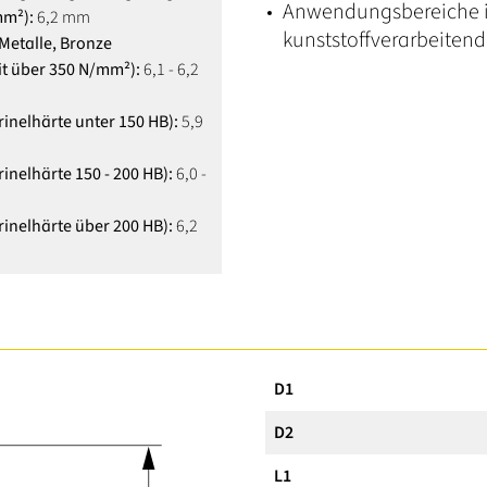
Anwendungsbereiche i
mm²):
6,2 mm
kunststoffverarbeitend
Metalle, Bronze
it über 350 N/mm²):
6,1 - 6,2
rinelhärte unter 150 HB):
5,9
inelhärte 150 - 200 HB):
6,0 -
rinelhärte über 200 HB):
6,2
D1
D2
L1