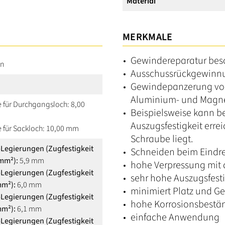
Material
MERKMALE
Gewindereparatur bes
in
Ausschussrückgewinn
Gewindepanzerung von 
Aluminium- und Magne
e für Durchgangsloch: 8,00
Beispielsweise kann b
Auszugsfestigkeit errei
e für Sackloch: 10,00 mm
Schraube liegt.
-Legierungen (Zugfestigkeit
Schneiden beim Eindr
mm²):
5,9 mm
hohe Verpressung mit
-Legierungen (Zugfestigkeit
sehr hohe Auszugsfesti
mm²):
6,0 mm
minimiert Platz und G
-Legierungen (Zugfestigkeit
hohe Korrosionsbestän
mm²):
6,1 mm
einfache Anwendung
-Legierungen (Zugfestigkeit