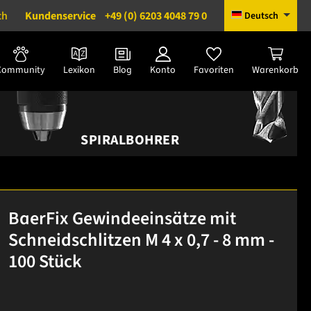
ch
Kundenservice
+49 (0) 6203 4048 79 0
Deutsch
Community
Lexikon
Blog
Konto
Favoriten
Warenkorb
SPIRALBOHRER
BaerFix Gewindeeinsätze mit
Schneidschlitzen M 4 x 0,7 - 8 mm -
100 Stück