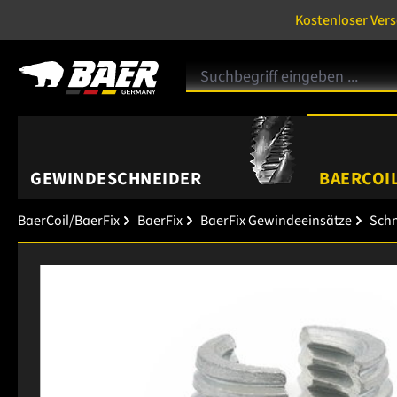
Kostenloser Ver
GEWINDESCHNEIDER
BAERCOIL
BaerCoil/BaerFix
BaerFix
BaerFix Gewindeeinsätze
Schn
Bildergalerie überspringen