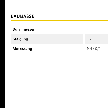
BAUMASSE
Durchmesser
4
Steigung
0,7
Abmessung
M 4 x 0,7