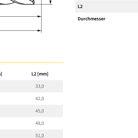
L2
Durchmesser
]
L2 [mm]
33,0
42,0
45,0
48,0
51,0