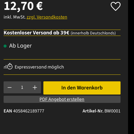
12,70 €
inkl. MwSt.
zzgl. Versandkosten
Kostenloser Versand ab 39€
(innerhalb Deutschlands)
Ab Lager
Expressversand möglich
Produkt Anzahl: Gib den gewünschten Wert ein oder benutze die 
In den Warenkorb
PDF Angebot erstellen
EAN
4058462189777
Artikel-Nr.
BW0001