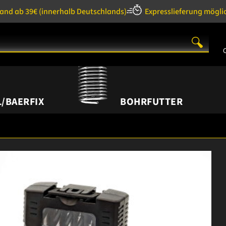
sand ab 39€
(innerhalb Deutschlands)
Expresslieferung mögli
/BAERFIX
BOHRFUTTER