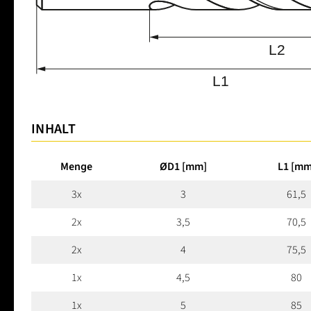
INHALT
Menge
ØD1 [mm]
L1 [mm
3x
3
61,5
2x
3,5
70,5
2x
4
75,5
1x
4,5
80
1x
5
85