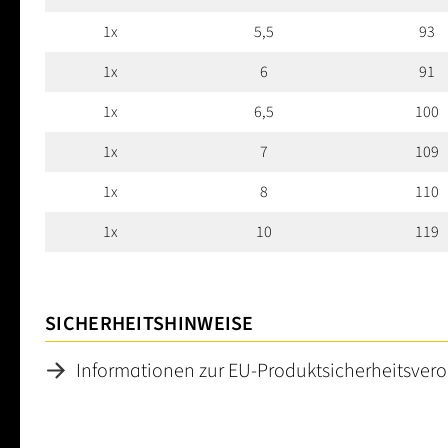
1x
5,5
93
1x
6
91
1x
6,5
100
1x
7
109
1x
8
110
1x
10
119
SICHERHEITSHINWEISE
Informationen zur EU-Produktsicherheitsver