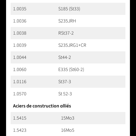
1.0035
S185 (St33)
1.0036
S235JRH
1.0038
RSt37-2
1.0039
S235JRG1+CR
1.0044
St44-2
1.0060
E335 (St60-2)
1.0116
St37-3
1.0570
St 52-3
Aciers de construction alliés
1.5415
15Mo3
1.5423
16Mo5