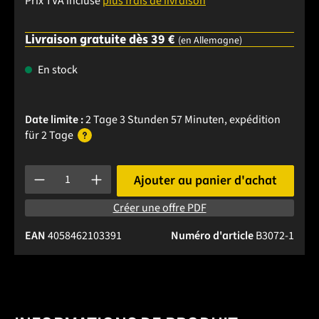
Prix TVA incluse
plus frais de livraison
Livraison gratuite dès 39 €
(en Allemagne)
En stock
Date limite :
2 Tage 3 Stunden 57 Minuten
, expédition
für 2 Tage
Quantité de produit : Entrez la quantité souhaitée ou utilise
Ajouter au panier d'achat
Créer une offre PDF
EAN
4058462103391
Numéro d'article
B3072-1