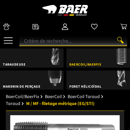
TARAUDEUSE
BAERCOIL/BAERFIX
MANDRIN DE PERÇAGE
FORET HÉLICOÏDAL
BaerCoil/BaerFix
BaerCoil
BaerCoil Taraud
Taraud
M / MF - filetage métrique (EG/STI)
Ignorer la galerie d'images