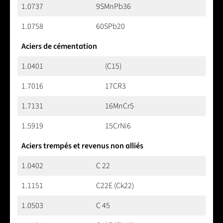
1.0737
9SMnPb36
1.0758
60SPb20
Aciers de cémentation
1.0401
(C15)
1.7016
17CR3
1.7131
16MnCr5
1.5919
15CrNi6
Aciers trempés et revenus non alliés
1.0402
C 22
1.1151
C22E (Ck22)
1.0503
C 45