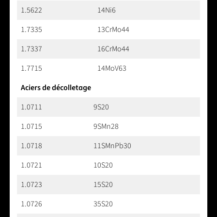
1.5622
14Ni6
1.7335
13CrMo44
1.7337
16CrMo44
1.7715
14MoV63
Aciers de décolletage
1.0711
9S20
1.0715
9SMn28
1.0718
11SMnPb30
1.0721
10S20
1.0723
15S20
1.0726
35S20