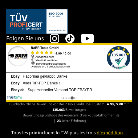
Dieser Link öffnet sich in einem neuen Tab.
Folgen Sie uns
Durchschnittliche Bewertung von BAER Tools GmbH bei Trustami:
4.99 / 5.00
mit
135.063
Bewertungen
|
Bewertungsgrundlage des Anbieters: 3 Verkaufsplattformen
|
23
Jahre Erfahrung
Tous les prix incluent la TVA plus les frais
d'expédition