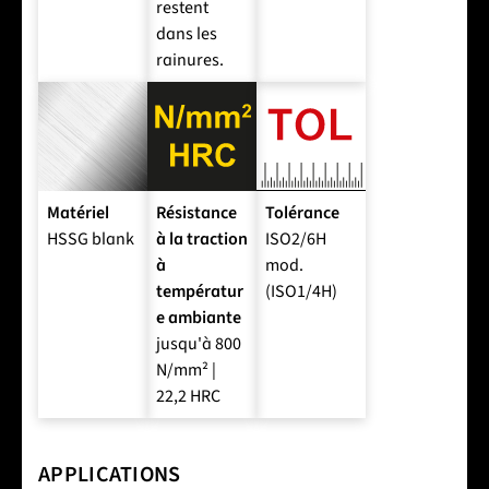
restent
dans les
rainures.
Matériel
Résistance
Tolérance
HSSG blank
à la traction
ISO2/6H
à
mod.
températur
(ISO1/4H)
e ambiante
jusqu'à 800
N/mm² |
22,2 HRC
APPLICATIONS