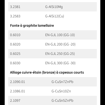
3.2381
G-AlSi10Mg
3.2583
G-AlSi12(Cu)
Fonte à graphite lamellaire
0.6010
EN-GJL 100 (GG-10)
0.6020
EN-GJL 200 (GG -20)
0.6025
EN-GJL 250 (GG-25)
0.6030
EN-GJL 300 (GG -30)
Alliage cuivre-étain (bronze) à copeaux courts
2.1090.01
G-CuSn7ZnPb
2.1086.01
G-CuSn10Zn
2.1097
G-CuSn5ZnPb