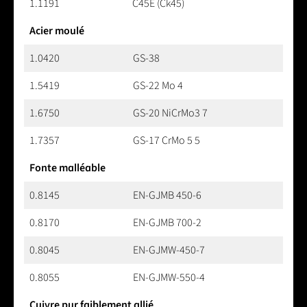
1.1191
C45E (Ck45)
Acier moulé
1.0420
GS-38
1.5419
GS-22 Mo 4
1.6750
GS-20 NiCrMo3 7
1.7357
GS-17 CrMo 5 5
Fonte malléable
0.8145
EN-GJMB 450-6
0.8170
EN-GJMB 700-2
0.8045
EN-GJMW-450-7
0.8055
EN-GJMW-550-4
Cuivre pur faiblement allié