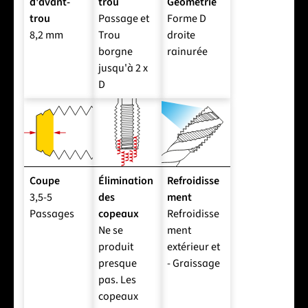
d'avant-
trou
Géométrie
trou
Passage et
Forme D
8,2 mm
Trou
droite
borgne
rainurée
jusqu'à 2 x
D
Coupe
Élimination
Refroidisse
3,5-5
des
ment
Passages
copeaux
Refroidisse
Ne se
ment
produit
extérieur et
presque
- Graissage
pas. Les
copeaux