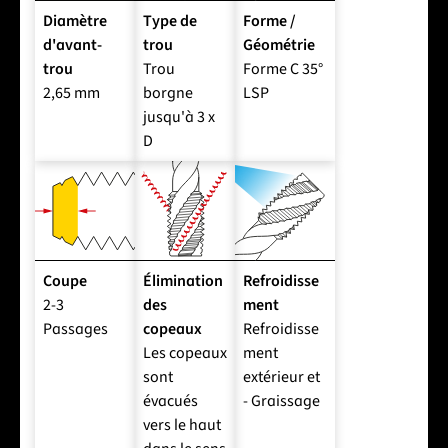
Diamètre
Type de
Forme /
d'avant-
trou
Géométrie
trou
Trou
Forme C 35°
2,65 mm
borgne
LSP
jusqu'à 3 x
D
Coupe
Élimination
Refroidisse
2-3
des
ment
Passages
copeaux
Refroidisse
Les copeaux
ment
sont
extérieur et
évacués
- Graissage
vers le haut