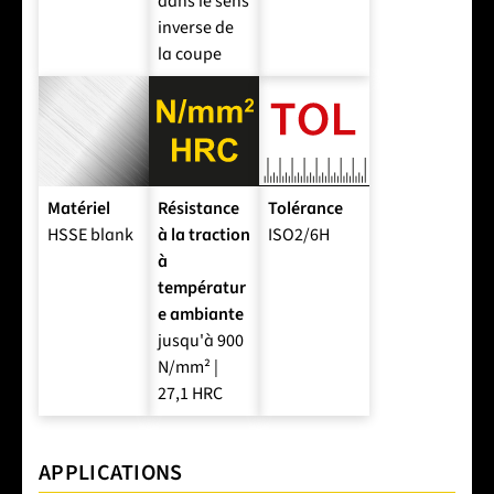
dans le sens
inverse de
la coupe
Matériel
Résistance
Tolérance
HSSE blank
à la traction
ISO2/6H
à
températur
e ambiante
jusqu'à 900
N/mm² |
27,1 HRC
APPLICATIONS