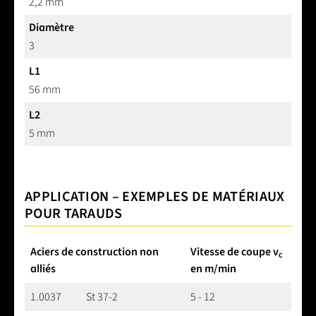
2,2 mm
Diamètre
3
L1
56 mm
L2
5 mm
APPLICATION – EXEMPLES DE MATÉRIAUX
POUR TARAUDS
Aciers de construction non
Vitesse de coupe v
c
alliés
en m/min
1.0037
St 37-2
5 - 12