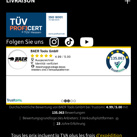
LIVRAISON
Dieser Link öffnet sich in einem neuen Tab.
Folgen Sie uns
Durchschnittliche Bewertung von BAER Tools GmbH bei Trustami:
4.99 / 5.00
mit
135.063
Bewertungen
|
Bewertungsgrundlage des Anbieters: 3 Verkaufsplattformen
|
23
Jahre Erfahrung
Tous les prix incluent la TVA plus les frais
d'expédition