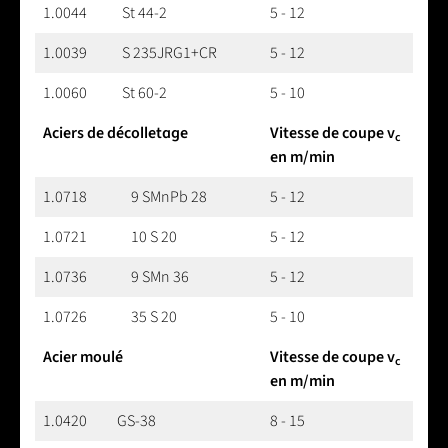
1.0044
St 44-2
5 - 12
1.0039
S 235JRG1+CR
5 - 12
1.0060
St 60-2
5 - 10
Aciers de décolletage
Vitesse de coupe v
c
en m/min
1.0718
9 SMnPb 28
5 - 12
1.0721
10 S 20
5 - 12
1.0736
9 SMn 36
5 - 12
1.0726
35 S 20
5 - 10
Acier moulé
Vitesse de coupe v
c
en m/min
1.0420
GS-38
8 - 15