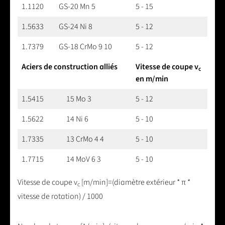
1.1120
GS-20 Mn 5
5 - 15
1.5633
GS-24 Ni 8
5 - 12
1.7379
GS-18 CrMo 9 10
5 - 12
Aciers de construction alliés
Vitesse de coupe v
c
en m/min
1.5415
15 Mo 3
5 - 12
1.5622
14 Ni 6
5 - 10
1.7335
13 CrMo 4 4
5 - 10
1.7715
14 MoV 6 3
5 - 10
Vitesse de coupe v
[m/min]=(diamètre extérieur * π *
c
vitesse de rotation) / 1000