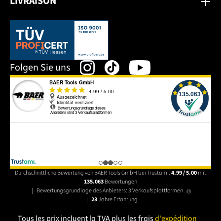
LIVRAISON
Dieser Link öffnet sich in einem neuen Tab.
Folgen Sie uns
Durchschnittliche Bewertung von BAER Tools GmbH bei Trustami:
4.99 / 5.00
mit
135.063
Bewertungen
|
Bewertungsgrundlage des Anbieters: 3 Verkaufsplattformen
|
23
Jahre Erfahrung
Tous les prix incluent la TVA plus les frais
d'expédition