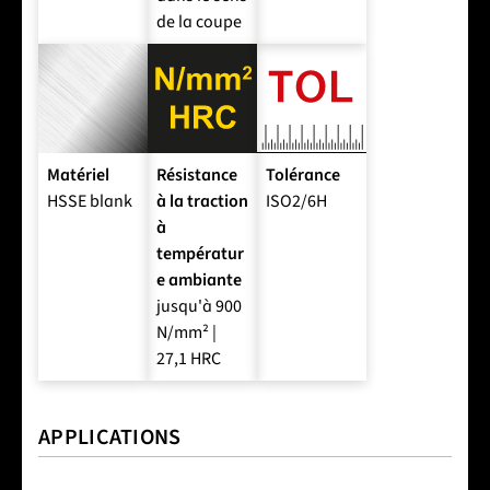
de la coupe
Matériel
Résistance
Tolérance
HSSE blank
à la traction
ISO2/6H
à
températur
e ambiante
jusqu'à 900
N/mm² |
27,1 HRC
APPLICATIONS