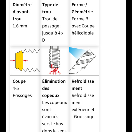
Diamètre
Type de
Forme /
d'avant-
trou
Géométrie
trou
Trou de
Forme B
1,6 mm
passage
avec Coupe
jusqu'à 4 x
hélicoïdale
D
Coupe
Élimination
Refroidisse
4-5
des
ment
Passages
copeaux
Refroidisse
Les copeaux
ment
sont
extérieur et
évacués
- Graissage
vers le bas
dans le sens