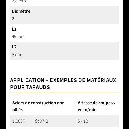
2,8 mm
Diamètre
2
L1
45 mm
L2
8 mm
APPLICATION – EXEMPLES DE MATÉRIAUX
POUR TARAUDS
Aciers de construction non
Vitesse de coupe v
c
alliés
en m/min
1.0037
St 37-2
5 - 12