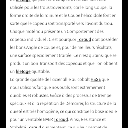
utilisée pour les trous traversants, car le long Coupe, la
forme droite de la rainure et le Coupe hélicoïdale font en
sorte que le copeau soit transporté vers l'avant du trou.
Chaque matériau présente un Comportement des
copeaux individuel . C'est pourquoi
Taraud
doit posséder
les bons Angle de coupe et, pour de meilleurs résultats,
une surface spécialement traitée. Ce n'est qu'ainsi que se
produit un bon Transport des copeaux et que l'on obtient
un
filetage
ajustable.
La grande qualité de l'acier allié au cobalt
HSSE
que
nous utilisons fait que nos outils sont extrêmement
durables et robustes. Grâce à des processus de trempe
spéciaux et à la répétition de Démarrer, la structure de la
dureté est très homogène, ce qui constitue la base idéale
pour un véritable BAER
Taraud
. Ainsi, Résistance et
Stabilité
Taraud
augmentent, ce qui leur permet de