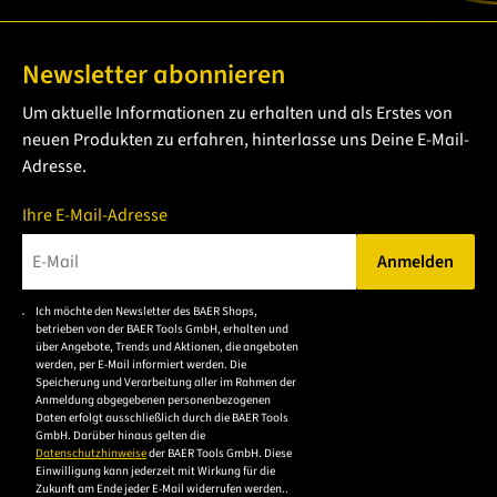
Newsletter abonnieren
Um aktuelle Informationen zu erhalten und als Erstes von
neuen Produkten zu erfahren, hinterlasse uns Deine E-Mail-
Adresse.
Ihre E-Mail-Adresse
Anmelden
Bitte geben Sie eine gültige E-Mail-Adresse ein.
Ich möchte den Newsletter des BAER Shops,
Bitte akzeptieren Sie
betrieben von der BAER Tools GmbH, erhalten und
die
über Angebote, Trends und Aktionen, die angeboten
werden, per E-Mail informiert werden. Die
Datenschutzerklärung,
Speicherung und Verarbeitung aller im Rahmen der
um sich anzumelden.
Anmeldung abgegebenen personenbezogenen
Daten erfolgt ausschließlich durch die BAER Tools
GmbH. Darüber hinaus gelten die
Datenschutzhinweise
der BAER Tools GmbH. Diese
Einwilligung kann jederzeit mit Wirkung für die
Zukunft am Ende jeder E-Mail widerrufen werden..