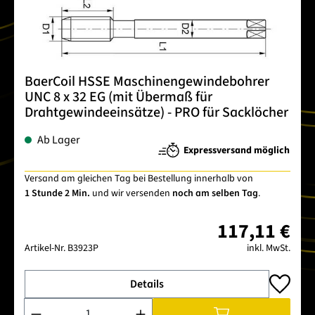
BaerCoil HSSE Maschinengewindebohrer
UNC 8 x 32 EG (mit Übermaß für
Drahtgewindeeinsätze) - PRO für Sacklöcher
Ab Lager
Expressversand möglich
Versand am gleichen Tag bei Bestellung innerhalb von
1 Stunde 2 Min.
und wir versenden
noch am selben Tag
.
117,11 €
Artikel-Nr.
B3923P
inkl. MwSt.
Details
Produkt Anzahl: Gib den gewünschten Wert ein oder benutze 