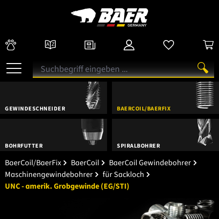
GEWINDESCHNEIDER
BAERCOIL/BAERFIX
BOHRFUTTER
SPIRALBOHRER
BaerCoil/BaerFix
BaerCoil
BaerCoil Gewindebohrer
Maschinengewindebohrer
für Sackloch
UNC - amerik. Grobgewinde (EG/STI)