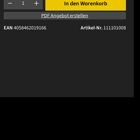
Produkt Anzahl: Gib den gewünschten Wert ein oder benutze die 
In den Warenkorb
PDF Angebot erstellen
EAN
4058462019166
Artikel-Nr.
111101008