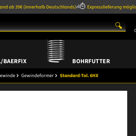
sand ab 39€
(innerhalb Deutschlands)
Expresslieferung mögli
/BAERFIX
BOHRFUTTER
gewinde
Gewindeformer
Standard-Tol. 6HX