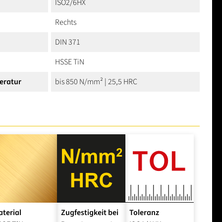
ISO2/6HX
Rechts
DIN 371
HSSE TiN
eratur
bis 850 N/mm² | 25,5 HRC
terial
Zugfestigkeit bei
Toleranz