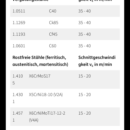
c
1.0511
C40
35 - 40
1.1269
Ck85
35 - 40
1.1193
Cf45
35 - 40
1.0601
C60
35 - 40
Rostfreie Stähle (ferritisch,
Schnittgeschwindi
austenitisch, martensitisch)
gkeit v
in m/min
c
1.410
X6CrMoS17
15 - 20
5
1.430
X5CrNi18-10 (V2A)
15 - 20
1
1.457
X6CrNiMoTi17-12-2
15 - 20
1
(V4A)