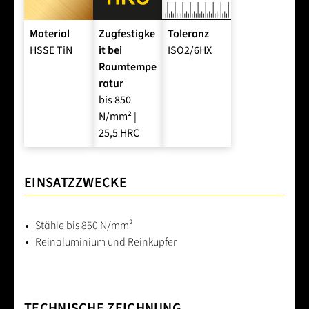
Material
Zugfestigke
Toleranz
HSSE TiN
it bei
ISO2/6HX
Raumtempe
ratur
bis 850
N/mm² |
25,5 HRC
EINSATZZWECKE
Stähle bis 850 N/mm²
Reinaluminium und Reinkupfer
TECHNISCHE ZEICHNUNG