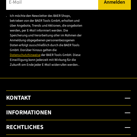
Anmelden
Bitte geben Sie eine gültige E-Mail-Adresse ein.
Ich möchte den Newsletter des BAER Shops,
Bitte akzeptieren Sie
betrieben von der BAER Tools GmbH, erhalten und
die
über Angebote, Trends und Aktionen, die angeboten
werden, per E-Mail informiert werden. Die
Datenschutzerklärung,
Speicherung und Verarbeitung aller im Rahmen der
um sich anzumelden.
Anmeldung abgegebenen personenbezogenen
Daten erfolgt ausschließlich durch die BAER Tools
GmbH. Darüber hinaus gelten die
Datenschutzhinweise
der BAER Tools GmbH. Diese
Einwilligung kann jederzeit mit Wirkung für die
Zukunft am Ende jeder E-Mail widerrufen werden..
KONTAKT
INFORMATIONEN
RECHTLICHES