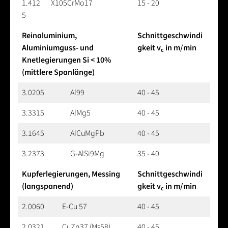
1.412
X105CrMo17
15 - 20
5
Reinaluminium,
Schnittgeschwindi
Aluminiumguss- und
gkeit v
in m/min
c
Knetlegierungen Si < 10%
(mittlere Spanlänge)
3.0205
Al99
40 - 45
3.3315
AlMg5
40 - 45
3.1645
AlCuMgPb
40 - 45
3.2373
G-AlSi9Mg
35 - 40
Kupferlegierungen, Messing
Schnittgeschwindi
(langspanend)
gkeit v
in m/min
c
2.0060
E-Cu 57
40 - 45
2.0321
CuZn37 (Ms58)
40 - 45