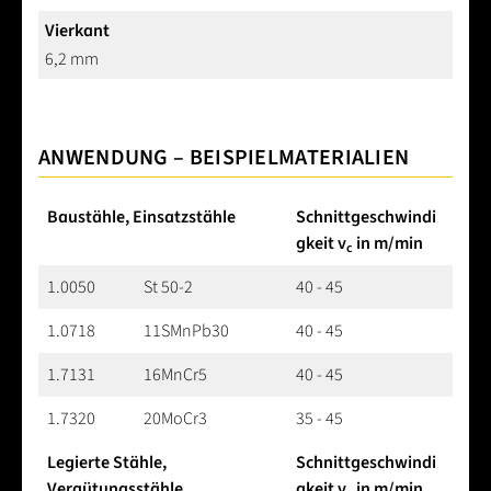
Vierkant
6,2 mm
ANWENDUNG – BEISPIELMATERIALIEN
Baustähle, Einsatzstähle
Schnittgeschwindi
gkeit v
in m/min
c
1.0050
St 50-2
40 - 45
1.0718
11SMnPb30
40 - 45
1.7131
16MnCr5
40 - 45
1.7320
20MoCr3
35 - 45
Legierte Stähle,
Schnittgeschwindi
Vergütungsstähle
gkeit v
in m/min