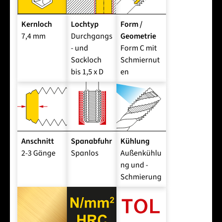
Kernloch
Lochtyp
Form /
7,4 mm
Durchgangs
Geometrie
- und
Form C mit
Sackloch
Schmiernut
bis 1,5 x D
en
Anschnitt
Spanabfuhr
Kühlung
2-3 Gänge
Spanlos
Außenkühlu
ng und -
Schmierung