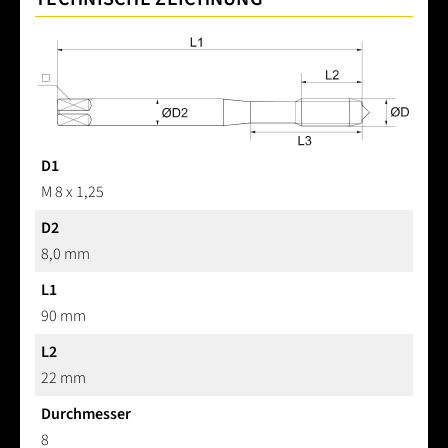
D1
M 8 x 1,25
D2
8,0 mm
L1
90 mm
L2
22 mm
Durchmesser
8