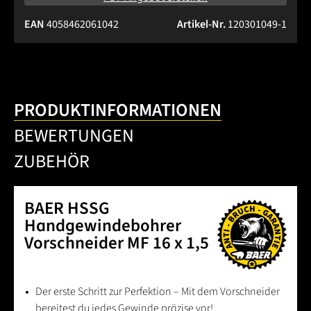
EAN
4058462061042
Artikel-Nr.
120301049-1
PRODUKTINFORMATIONEN
BEWERTUNGEN
ZUBEHÖR
BAER HSSG
Handgewindebohrer
Vorschneider MF 16 x 1,5
Der erste Schritt zur Perfektion – Mit dem Vorschneider
bereitest du jedes Gewinde präzise vor!