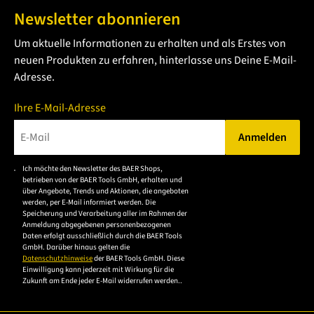
Handgewindebohrer
einen kurzen Schaft. So kannst du
Newsletter abonnieren
Innengewinde
von Hand schneiden, ohne dabei zu
Um aktuelle Informationen zu erhalten und als Erstes von
verkanten und lässt sich mit Windeisen,
neuen Produkten zu erfahren, hinterlasse uns Deine E-Mail-
Werkzeugratschen oder anderen Haltewerkzeugen mit
Adresse.
Vierkantaufnahme betätigen.
Das
Gewinde
kann in ein vorgebohrtes
Kernloch
Ihre E-Mail-Adresse
geschnitten werden.
Anmelden
Bitte geben Sie eine gültige E-Mail-Adresse ein.
Ich möchte den Newsletter des BAER Shops,
Bitte akzeptieren Sie
betrieben von der BAER Tools GmbH, erhalten und
die
über Angebote, Trends und Aktionen, die angeboten
werden, per E-Mail informiert werden. Die
Datenschutzerklärung,
Speicherung und Verarbeitung aller im Rahmen der
um sich anzumelden.
Anmeldung abgegebenen personenbezogenen
Daten erfolgt ausschließlich durch die BAER Tools
GmbH. Darüber hinaus gelten die
Datenschutzhinweise
der BAER Tools GmbH. Diese
Einwilligung kann jederzeit mit Wirkung für die
Zukunft am Ende jeder E-Mail widerrufen werden..