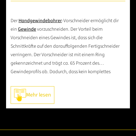
Der
Handgewindebohrer
-Vorschneider ermöglicht dir
ein
Gewinde
vorzuschneiden. Der Vorteil beim
Vorschneiden eines Gewindes ist, dass sich die
Schnittkräfte auf den darauffolgenden Fertigschneider
verringern. Der Vorschneider ist mit einem Ring
gekennzeichnet und trägt ca. 65 Prozent des
Gewindeprofils ab. Dadurch, dass kein komplettes
Gewindeprofil
geschnitten wird, ist das
Gewinde
noch
nicht nutzbar. Erst wenn der Fertigschneider im letzten
Mehr lesen
Prozess das
Gewinde
vollendet, ist dieses auch vollwertig
nutzbar. Durch die Arbeitsteilung von zwei oder drei
Gewindebohrern ist es leichter ein gerades und sauberes
Gewinde
von Hand zu schneiden.
Im Vergleich zum Maschinengewindebohrer, hat der