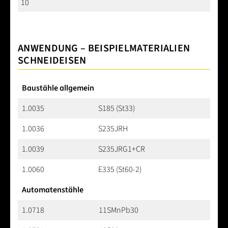
10
ANWENDUNG – BEISPIELMATERIALIEN
SCHNEIDEISEN
Baustähle allgemein
1.0035
S185 (St33)
1.0036
S235JRH
1.0039
S235JRG1+CR
1.0060
E335 (St60-2)
Automatenstähle
1.0718
11SMnPb30