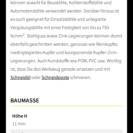
können sowohl für Baustähle, Kohlenstoffstähle und
Automatenstähle verwendet werden. Darüber hinaus ist
es auch geeignet für Einsatzstähle und unlegierte
Vergütungstähle mit einer Festigkeit von bis zu 750
N/mm². Stahlguss sowie Zink-Legierungen können damit
ebenfalls geschnitten werden, genauso wie Reinkupfer,
niedriglegiertes Kupfer und kurzspanende Kupfer-Zinn-
Legierungen. Auch Kunststoffe wie POM, PVC usw. Wichtig
ist, dass Sie das Werkzeug gerade ansetzen und mit
Schneidöl
oder
Schneidpaste
schmieren.
BAUMASSE
Höhe H
11 mm