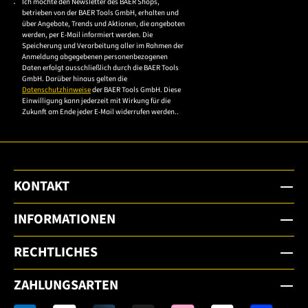
Ich möchte den Newsletter des BAER Shops,
Bitte akzeptieren Sie
betrieben von der BAER Tools GmbH, erhalten und
die
über Angebote, Trends und Aktionen, die angeboten
werden, per E-Mail informiert werden. Die
Datenschutzerklärung,
Speicherung und Verarbeitung aller im Rahmen der
um sich anzumelden.
Anmeldung abgegebenen personenbezogenen
Daten erfolgt ausschließlich durch die BAER Tools
GmbH. Darüber hinaus gelten die
Datenschutzhinweise
der BAER Tools GmbH. Diese
Einwilligung kann jederzeit mit Wirkung für die
Zukunft am Ende jeder E-Mail widerrufen werden..
KONTAKT
INFORMATIONEN
RECHTLICHES
ZAHLUNGSARTEN