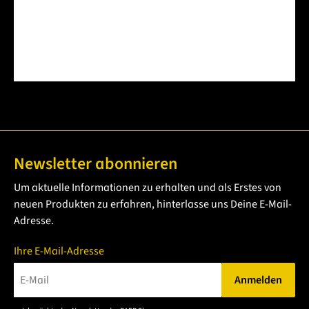
Newsletter abonnieren
Um aktuelle Informationen zu erhalten und als Erstes von
neuen Produkten zu erfahren, hinterlasse uns Deine E-Mail-
Adresse.
Ihre E-Mail-Adresse
Anmelden
Bitte geben Sie eine gültige E-Mail-Adresse ein.