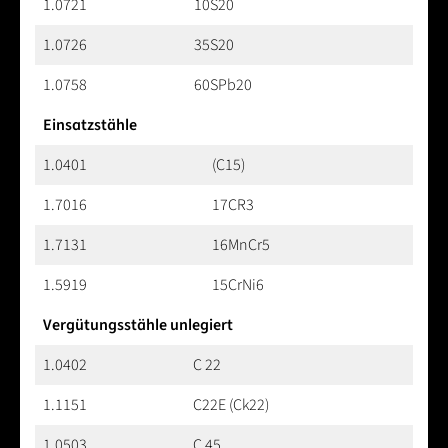
1.0721
10S20
1.0726
35S20
1.0758
60SPb20
Einsatzstähle
1.0401
(C15)
1.7016
17CR3
1.7131
16MnCr5
1.5919
15CrNi6
Vergütungsstähle unlegiert
1.0402
C 22
1.1151
C22E (Ck22)
1.0503
C 45