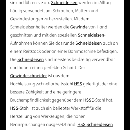
sie und führen sie ab.
Schneideisen
werden im Alltag
häufig verwendet, um Schrauben, Muttern und
Gewindestangen zu herzustellen. Mit dem
Schneideisenhalter werden die
Gewinde
von Hand
geschnitten und mit den speziellen
Schneideisen
-
Aufnahmen können Sie das runde
Schneideisen
auch an
einem Reitstock oder an einer Bohrmaschine befestigen.
Die
Schneideisen
sind meistens beidseitig verwendbar
und haben einen perfekten Schnitt. Der
Gewindeschneider
ist aus dem
Hochleistungsschnellarbeitsstahl
HSS
gefertigt, der eine
bessere Zähigkeit und eine geringere
Bruchempfindlichkeit gegenüber dem
HSSE
-Stahl hat.
HSS
-Stahl ist auch ein beliebter Werkstoff für die
Herstellung von Werkzeugen, die hohen
Beanspruchungen ausgesetzt sind.
HSS
Schneideisen