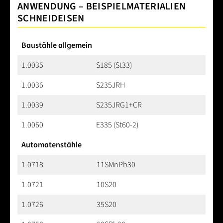
ANWENDUNG – BEISPIELMATERIALIEN
SCHNEIDEISEN
Baustähle allgemein
1.0035
S185 (St33)
1.0036
S235JRH
1.0039
S235JRG1+CR
1.0060
E335 (St60-2)
Automatenstähle
1.0718
11SMnPb30
1.0721
10S20
1.0726
35S20