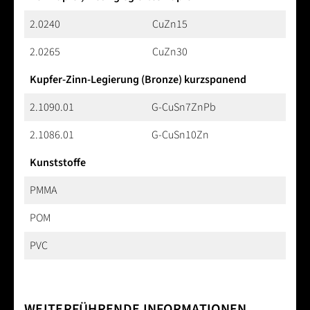
2.0240
CuZn15
2.0265
CuZn30
Kupfer-Zinn-Legierung (Bronze) kurzspanend
2.1090.01
G-CuSn7ZnPb
2.1086.01
G-CuSn10Zn
Kunststoffe
PMMA
POM
PVC
WEITERFÜHRENDE INFORMATIONEN