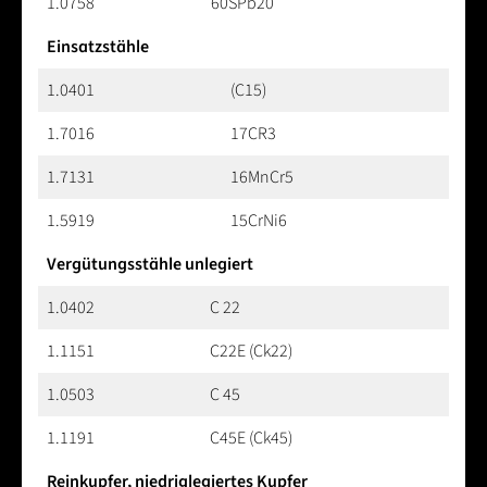
1.0758
60SPb20
Einsatzstähle
1.0401
(C15)
1.7016
17CR3
1.7131
16MnCr5
1.5919
15CrNi6
Vergütungsstähle unlegiert
1.0402
C 22
1.1151
C22E (Ck22)
1.0503
C 45
1.1191
C45E (Ck45)
Reinkupfer, niedriglegiertes Kupfer