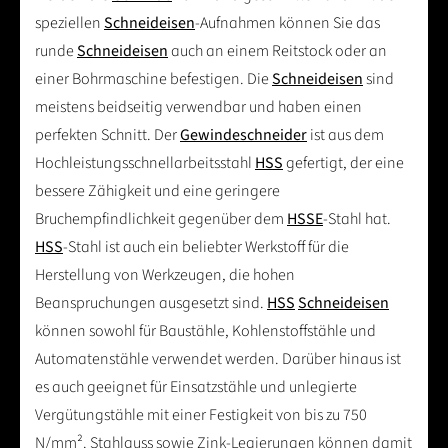
speziellen
Schneideisen
-Aufnahmen können Sie das
runde
Schneideisen
auch an einem Reitstock oder an
einer Bohrmaschine befestigen. Die
Schneideisen
sind
meistens beidseitig verwendbar und haben einen
perfekten Schnitt. Der
Gewindeschneider
ist aus dem
Hochleistungsschnellarbeitsstahl
HSS
gefertigt, der eine
bessere Zähigkeit und eine geringere
Bruchempfindlichkeit gegenüber dem
HSSE
-Stahl hat.
HSS
-Stahl ist auch ein beliebter Werkstoff für die
Herstellung von Werkzeugen, die hohen
Beanspruchungen ausgesetzt sind.
HSS
Schneideisen
können sowohl für Baustähle, Kohlenstoffstähle und
Automatenstähle verwendet werden. Darüber hinaus ist
es auch geeignet für Einsatzstähle und unlegierte
Vergütungstähle mit einer Festigkeit von bis zu 750
N/mm². Stahlguss sowie Zink-Legierungen können damit