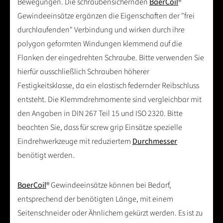
Bewegungen. Die schraubensichernden
BaerCoil
®
Gewindeeinsätze ergänzen die Eigenschaften der "frei
durchlaufenden" Verbindung und wirken durch ihre
polygon geformten Windungen klemmend auf die
Flanken der eingedrehten Schraube. Bitte verwenden Sie
hierfür ausschließlich Schrauben höherer
Festigkeitsklasse, da ein elastisch federnder Reibschluss
entsteht. Die Klemmdrehmomente sind vergleichbar mit
den Angaben in DIN 267 Teil 15 und ISO 2320. Bitte
beachten Sie, dass für screw grip Einsätze spezielle
Eindrehwerkzeuge mit reduziertem
Durchmesser
benötigt werden.
BaerCoil
® Gewindeeinsätze können bei Bedarf,
entsprechend der benötigten Länge, mit einem
Seitenschneider oder Ähnlichem gekürzt werden. Es ist zu