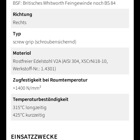
BSF: Britisches Whitworth Feingewinde nach BS 84
Richtung
Rechts
Typ
screw grip (schraubensichernd)
Material
Rostfreier Edelstahl V2A (AISI 304, X5CrNi18-10,
Werkstoff-Nr.: 1.4301)
Zugfestigkeit bei Raumtemperatur
>1400 N/mm²
Temperaturbeständigkeit
315°C langzeitig
425°C kurzzeitig
EINSATZZWECKE