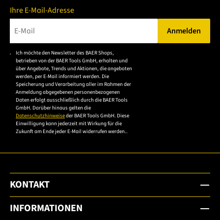
Ihre E-Mail-Adresse
Anmelden
Bitte geben Sie eine gültige E-Mail-Adresse ein.
Ich möchte den Newsletter des BAER Shops,
Bitte akzeptieren Sie
betrieben von der BAER Tools GmbH, erhalten und
die
über Angebote, Trends und Aktionen, die angeboten
werden, per E-Mail informiert werden. Die
Datenschutzerklärung,
Speicherung und Verarbeitung aller im Rahmen der
um sich anzumelden.
Anmeldung abgegebenen personenbezogenen
Daten erfolgt ausschließlich durch die BAER Tools
GmbH. Darüber hinaus gelten die
Datenschutzhinweise
der BAER Tools GmbH. Diese
Einwilligung kann jederzeit mit Wirkung für die
Zukunft am Ende jeder E-Mail widerrufen werden..
KONTAKT
INFORMATIONEN