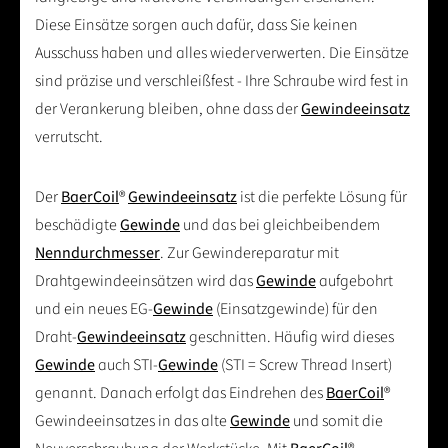
Diese Einsätze sorgen auch dafür, dass Sie keinen
Ausschuss haben und alles wiederverwerten. Die Einsätze
sind präzise und verschleißfest - Ihre Schraube wird fest in
der Verankerung bleiben, ohne dass der
Gewindeeinsatz
verrutscht.
Der
BaerCoil
®
Gewindeeinsatz
ist die perfekte Lösung für
beschädigte
Gewinde
und das bei gleichbeibendem
Nenndurchmesser
. Zur Gewindereparatur mit
Drahtgewindeeinsätzen wird das
Gewinde
aufgebohrt
und ein neues EG-
Gewinde
(Einsatzgewinde) für den
Draht-
Gewindeeinsatz
geschnitten. Häufig wird dieses
Gewinde
auch STI-
Gewinde
(STI = Screw Thread Insert)
genannt. Danach erfolgt das Eindrehen des
BaerCoil
®
Gewindeeinsatzes in das alte
Gewinde
und somit die