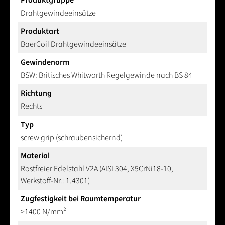
Produktgruppe
Drahtgewindeeinsätze
Produktart
BaerCoil Drahtgewindeeinsätze
Gewindenorm
BSW: Britisches Whitworth Regelgewinde nach BS 84
Richtung
Rechts
Typ
screw grip (schraubensichernd)
Material
Rostfreier Edelstahl V2A (AISI 304, X5CrNi18-10,
Werkstoff-Nr.: 1.4301)
Zugfestigkeit bei Raumtemperatur
>1400 N/mm²