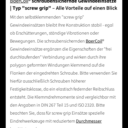
BaerCoil
® schraubensichernde Gewindeeinsätze
| Typ "screw grip"
– Alle Vorteile auf einen Blick
Mit den selbstklemmenden "screw grip"
Gewindeeinsätzen bleibt Ihre Konstruktion stabil - egal
ob Erschütterungen, ständige Vibrationen oder
Bewegungen. Die schraubensichernden
BaerCoil
®
Gewindeeinsätze ergänzen die Eigenschaften der "frei
durchlaufenden" Verbindung und wirken durch ihre
polygon geformten Windungen klemmend auf die
Flanken der eingedrehten Schraube. Bitte verwenden Sie
hierfür ausschließlich Schrauben höherer
Festigkeitsklasse, da ein elastisch federnder Reibschluss
entsteht. Die Klemmdrehmomente sind vergleichbar mit
den Angaben in DIN 267 Teil 15 und ISO 2320. Bitte
beachten Sie, dass für screw grip Einsätze spezielle
Eindrehwerkzeuge mit reduziertem
Durchmesser