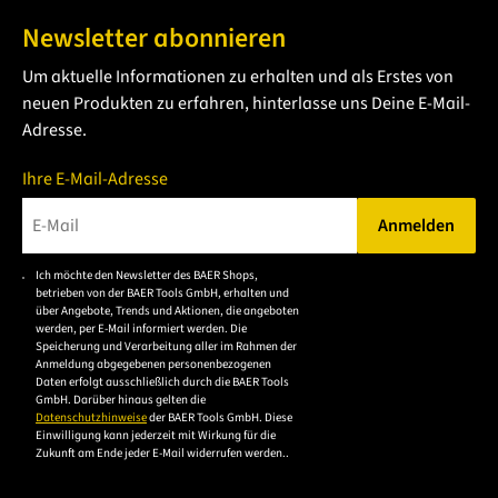
Newsletter abonnieren
Um aktuelle Informationen zu erhalten und als Erstes von
neuen Produkten zu erfahren, hinterlasse uns Deine E-Mail-
Adresse.
Ihre E-Mail-Adresse
Anmelden
Bitte geben Sie eine gültige E-Mail-Adresse ein.
Ich möchte den Newsletter des BAER Shops,
Bitte akzeptieren Sie
betrieben von der BAER Tools GmbH, erhalten und
die
über Angebote, Trends und Aktionen, die angeboten
werden, per E-Mail informiert werden. Die
Datenschutzerklärung,
Speicherung und Verarbeitung aller im Rahmen der
um sich anzumelden.
Anmeldung abgegebenen personenbezogenen
Daten erfolgt ausschließlich durch die BAER Tools
GmbH. Darüber hinaus gelten die
Datenschutzhinweise
der BAER Tools GmbH. Diese
Einwilligung kann jederzeit mit Wirkung für die
Zukunft am Ende jeder E-Mail widerrufen werden..