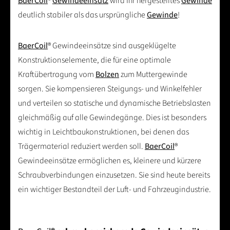
BaerCoil
®
Gewindeeinsatz
wird Ihr hergestelltes
Gewinde
deutlich stabiler als das ursprüngliche
Gewinde
!
BaerCoil
® Gewindeeinsätze sind ausgeklügelte
Konstruktionselemente, die für eine optimale
Kraftübertragung vom
Bolzen
zum Muttergewinde
sorgen. Sie kompensieren Steigungs- und Winkelfehler
und verteilen so statische und dynamische Betriebslasten
gleichmäßig auf alle Gewindegänge. Dies ist besonders
wichtig in Leichtbaukonstruktionen, bei denen das
Trägermaterial reduziert werden soll.
BaerCoil
®
Gewindeeinsätze ermöglichen es, kleinere und kürzere
Schraubverbindungen einzusetzen. Sie sind heute bereits
ein wichtiger Bestandteil der Luft- und Fahrzeugindustrie.