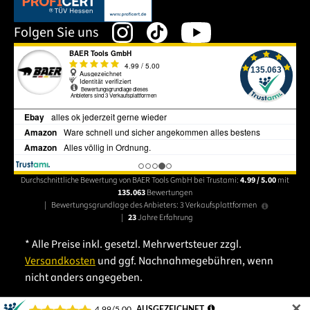
Dieser Link öffnet sich in einem neuen Tab.
Folgen Sie uns
Durchschnittliche Bewertung von BAER Tools GmbH bei Trustami:
4.99 / 5.00
mit
135.063
Bewertungen
|
Bewertungsgrundlage des Anbieters: 3 Verkaufsplattformen
|
23
Jahre Erfahrung
* Alle Preise inkl. gesetzl. Mehrwertsteuer zzgl.
Versandkosten
und ggf. Nachnahmegebühren, wenn
nicht anders angegeben.
✕