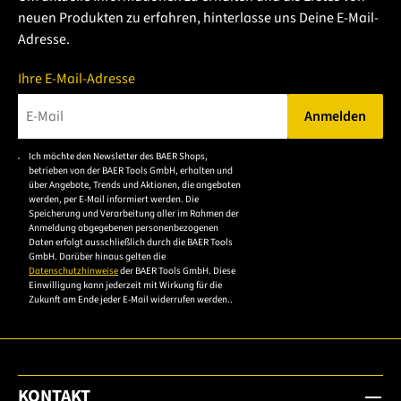
neuen Produkten zu erfahren, hinterlasse uns Deine E-Mail-
Adresse.
Ihre E-Mail-Adresse
Anmelden
Bitte geben Sie eine gültige E-Mail-Adresse ein.
Ich möchte den Newsletter des BAER Shops,
Bitte akzeptieren Sie
betrieben von der BAER Tools GmbH, erhalten und
die
über Angebote, Trends und Aktionen, die angeboten
werden, per E-Mail informiert werden. Die
Datenschutzerklärung,
Speicherung und Verarbeitung aller im Rahmen der
um sich anzumelden.
Anmeldung abgegebenen personenbezogenen
Daten erfolgt ausschließlich durch die BAER Tools
GmbH. Darüber hinaus gelten die
Datenschutzhinweise
der BAER Tools GmbH. Diese
Einwilligung kann jederzeit mit Wirkung für die
Zukunft am Ende jeder E-Mail widerrufen werden..
KONTAKT