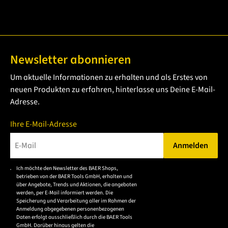
Newsletter abonnieren
Um aktuelle Informationen zu erhalten und als Erstes von
neuen Produkten zu erfahren, hinterlasse uns Deine E-Mail-
Adresse.
Ihre E-Mail-Adresse
Anmelden
Bitte geben Sie eine gültige E-Mail-Adresse ein.
Ich möchte den Newsletter des BAER Shops,
Bitte akzeptieren Sie
betrieben von der BAER Tools GmbH, erhalten und
die
über Angebote, Trends und Aktionen, die angeboten
werden, per E-Mail informiert werden. Die
Datenschutzerklärung,
Speicherung und Verarbeitung aller im Rahmen der
um sich anzumelden.
Anmeldung abgegebenen personenbezogenen
Daten erfolgt ausschließlich durch die BAER Tools
GmbH. Darüber hinaus gelten die