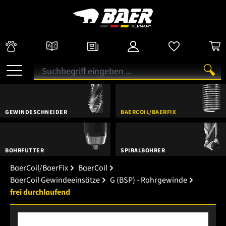
GEWINDESCHNEIDER
BAERCOIL/BAERFIX
BOHRFUTTER
SPIRALBOHRER
BaerCoil/BaerFix
BaerCoil
BaerCoil Gewindeeinsätze
G (BSP) - Rohrgewinde
frei durchlaufend
Bildergalerie überspringen