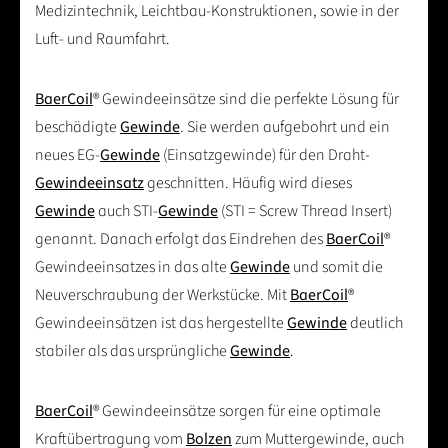
Medizintechnik, Leichtbau-Konstruktionen, sowie in der
Luft- und Raumfahrt.
BaerCoil
® Gewindeeinsätze sind die perfekte Lösung für
beschädigte
Gewinde
. Sie werden aufgebohrt und ein
neues EG-
Gewinde
(Einsatzgewinde) für den Draht-
Gewindeeinsatz
geschnitten. Häufig wird dieses
Gewinde
auch STI-
Gewinde
(STI = Screw Thread Insert)
genannt. Danach erfolgt das Eindrehen des
BaerCoil
®
Gewindeeinsatzes in das alte
Gewinde
und somit die
Neuverschraubung der Werkstücke. Mit
BaerCoil
®
Gewindeeinsätzen ist das hergestellte
Gewinde
deutlich
stabiler als das ursprüngliche
Gewinde
.
BaerCoil
® Gewindeeinsätze sorgen für eine optimale
Kraftübertragung vom
Bolzen
zum Muttergewinde, auch