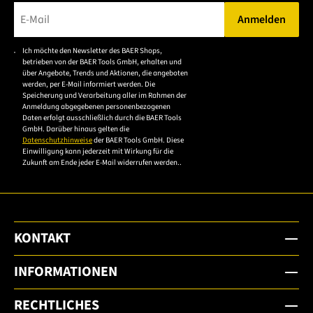
Anmelden
Bitte geben Sie eine gültige E-Mail-Adresse ein.
Ich möchte den Newsletter des BAER Shops,
Bitte akzeptieren Sie
betrieben von der BAER Tools GmbH, erhalten und
die
über Angebote, Trends und Aktionen, die angeboten
werden, per E-Mail informiert werden. Die
Datenschutzerklärung,
Speicherung und Verarbeitung aller im Rahmen der
um sich anzumelden.
Anmeldung abgegebenen personenbezogenen
Daten erfolgt ausschließlich durch die BAER Tools
GmbH. Darüber hinaus gelten die
Datenschutzhinweise
der BAER Tools GmbH. Diese
Einwilligung kann jederzeit mit Wirkung für die
Zukunft am Ende jeder E-Mail widerrufen werden..
KONTAKT
INFORMATIONEN
RECHTLICHES