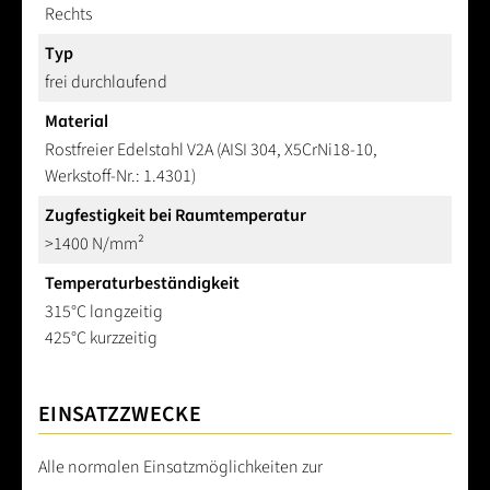
Rechts
Typ
frei durchlaufend
Material
Rostfreier Edelstahl V2A (AISI 304, X5CrNi18-10,
Werkstoff-Nr.: 1.4301)
Zugfestigkeit bei Raumtemperatur
>1400 N/mm²
Temperaturbeständigkeit
315°C langzeitig
425°C kurzzeitig
EINSATZZWECKE
Alle normalen Einsatzmöglichkeiten zur