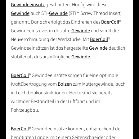
Gewindeeinsatz
geschnitten. Häufig wird dieses
Gewinde
auch STI-
Gewinde
(STI = Screw Thread Insert)
genannt. Danach erfolgt das Eindrehen des
BaerCoil
®
Gewindeeinsatzes in das alte
Gewinde
und somit die
Neuverschraubung der Werkstücke. Mit
BaerCoil
®
Gewindeeinsätzen ist das hergestellte
Gewinde
deutlich
stabiler als das ursprüngliche
Gewinde
.
BaerCoil
® Gewindeeinsätze sorgen für eine optimale
Kraftübertragung vom
Bolzen
zum Muttergewinde, auch
in Leichtbaukonstruktionen. Heute sind sie bereits
wichtiger Bestandteil in der Luftfahrt und im
Fahrzeugbau.
BaerCoil
® Gewindeeinsätze können, entsprechend der
benötigten Länge, mit einem Seitenschneider oder