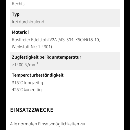
Rechts
Typ
frei durchlaufend
Material
Rostfreier Edelstahl V2A (AISI 304, X5CrNi18-10,
Werkstoff-Nr.: 1.4301)
Zugfestigkeit bei Raumtemperatur
>1400 N/mm²
Temperaturbeständigkeit
315°C langzeitig
425°C kurzzeitig
EINSATZZWECKE
Alle normalen Einsatzmöglichkeiten zur