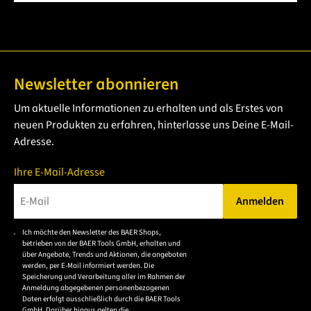
Newsletter abonnieren
Um aktuelle Informationen zu erhalten und als Erstes von
neuen Produkten zu erfahren, hinterlasse uns Deine E-Mail-
Adresse.
Ihre E-Mail-Adresse
Anmelden
Bitte geben Sie eine gültige E-Mail-Adresse ein.
Ich möchte den Newsletter des BAER Shops,
Bitte akzeptieren Sie
betrieben von der BAER Tools GmbH, erhalten und
die
über Angebote, Trends und Aktionen, die angeboten
werden, per E-Mail informiert werden. Die
Datenschutzerklärung,
Speicherung und Verarbeitung aller im Rahmen der
um sich anzumelden.
Anmeldung abgegebenen personenbezogenen
Daten erfolgt ausschließlich durch die BAER Tools
GmbH. Darüber hinaus gelten die