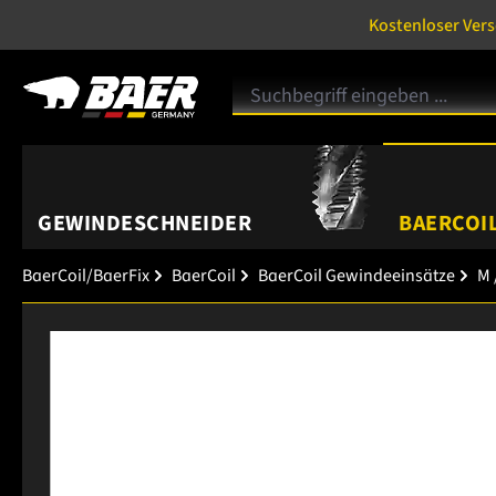
Kostenloser Ver
GEWINDESCHNEIDER
BAERCOIL
BaerCoil/BaerFix
BaerCoil
BaerCoil Gewindeeinsätze
M 
Bildergalerie überspringen