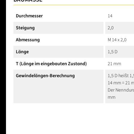
Durchmesser
14
Steigung
2,0
Abmessung
M 14 x 2,0
Länge
1,5 D
T (Länge im eingebauten Zustand)
21 mm
Gewindelängen-Berechnung
1,5 D heißt 1
14 mm = 21 
Der Nenndurc
mm