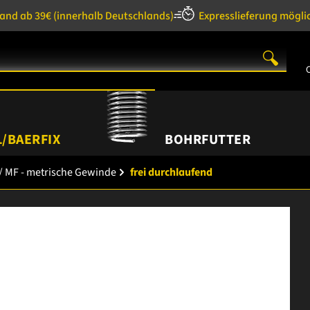
sand ab 39€
(innerhalb Deutschlands)
Expresslieferung mögli
/BAERFIX
BOHRFUTTER
/ MF - metrische Gewinde
frei durchlaufend