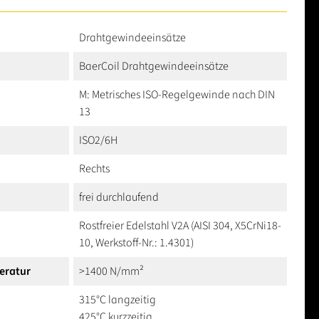
Drahtgewindeeinsätze
BaerCoil Drahtgewindeeinsätze
M: Metrisches ISO-Regelgewinde nach DIN
13
ISO2/6H
Rechts
frei durchlaufend
Rostfreier Edelstahl V2A (AISI 304, X5CrNi18-
10, Werkstoff-Nr.: 1.4301)
eratur
>1400 N/mm²
315°C langzeitig
425°C kurzzeitig