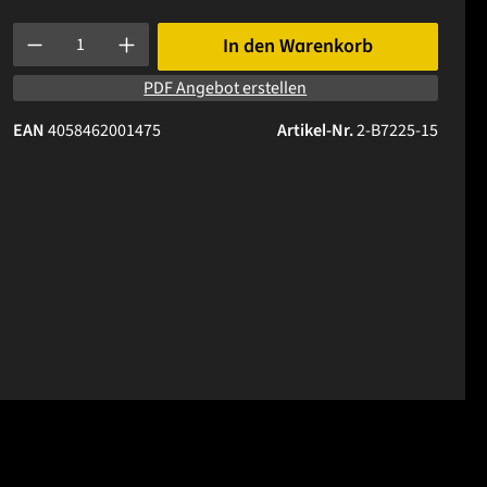
Produkt Anzahl: Gib den gewünschten Wert ein oder benutze die 
In den Warenkorb
PDF Angebot erstellen
EAN
4058462001475
Artikel-Nr.
2-B7225-15