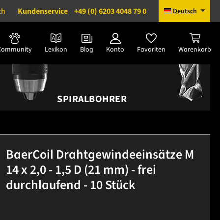
ch
Kundenservice
+49 (0) 6203 4048 79 0
Deutsch
Community
Lexikon
Blog
Konto
Favoriten
Warenkorb
SPIRALBOHRER
BaerCoil Drahtgewindeeinsätze M
14 x 2,0 - 1,5 D (21 mm) - frei
durchlaufend - 10 Stück