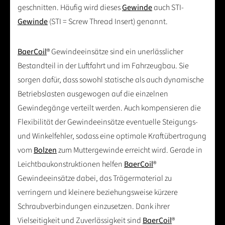
geschnitten. Häufig wird dieses
Gewinde
auch STI-
Gewinde
(STI = Screw Thread Insert) genannt.
BaerCoil
® Gewindeeinsätze sind ein unerlässlicher
Bestandteil in der Luftfahrt und im Fahrzeugbau. Sie
sorgen dafür, dass sowohl statische als auch dynamische
Betriebslasten ausgewogen auf die einzelnen
Gewindegänge verteilt werden. Auch kompensieren die
Flexibilität der Gewindeeinsätze eventuelle Steigungs-
und Winkelfehler, sodass eine optimale Kraftübertragung
vom
Bolzen
zum Muttergewinde erreicht wird. Gerade in
Leichtbaukonstruktionen helfen
BaerCoil
®
Gewindeeinsätze dabei, das Trägermaterial zu
verringern und kleinere beziehungsweise kürzere
Schraubverbindungen einzusetzen. Dank ihrer
Vielseitigkeit und Zuverlässigkeit sind
BaerCoil
®