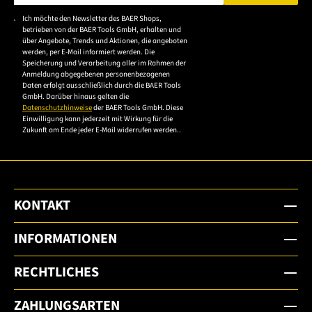
Bitte geben Sie eine gültige E-Mail-Adresse ein.
Ich möchte den Newsletter des BAER Shops,
Bitte akzeptieren Sie
betrieben von der BAER Tools GmbH, erhalten und
die
über Angebote, Trends und Aktionen, die angeboten
werden, per E-Mail informiert werden. Die
Datenschutzerklärung,
Speicherung und Verarbeitung aller im Rahmen der
um sich anzumelden.
Anmeldung abgegebenen personenbezogenen
Daten erfolgt ausschließlich durch die BAER Tools
GmbH. Darüber hinaus gelten die
Datenschutzhinweise
der BAER Tools GmbH. Diese
Einwilligung kann jederzeit mit Wirkung für die
Zukunft am Ende jeder E-Mail widerrufen werden..
KONTAKT
INFORMATIONEN
RECHTLICHES
ZAHLUNGSARTEN