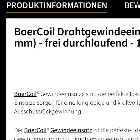
PRODUKTINFORMATIONEN
BE
BaerCoil Drahtgewindeeinsä
mm) - frei durchlaufend - 
BaerCoil
® Gewindeeinsätze sind die perfekte Lös
Einsätze sorgen für eine langlebige und kraftv
Ausschussrückgewinnung.
Der
BaerCoil
®
Gewindeeinsatz
ist die perfekte L
Gewindereparatur mit Drahtgewindeeinsätzen w