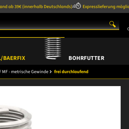
sand ab 39€
(innerhalb Deutschlands)
Expresslieferung mögli
/BAERFIX
BOHRFUTTER
/ MF - metrische Gewinde
frei durchlaufend