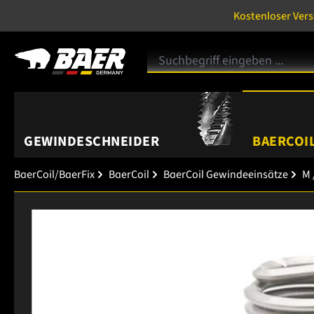
Kostenloser Ver
GEWINDESCHNEIDER
BAERCOIL
BaerCoil/BaerFix
BaerCoil
BaerCoil Gewindeeinsätze
M 
Bildergalerie überspringen