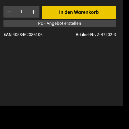
Produkt Anzahl: Gib den gewünschten Wert ein oder benutze die 
In den Warenkorb
PDF Angebot erstellen
EAN
4058462086106
Artikel-Nr.
2-B7202-3