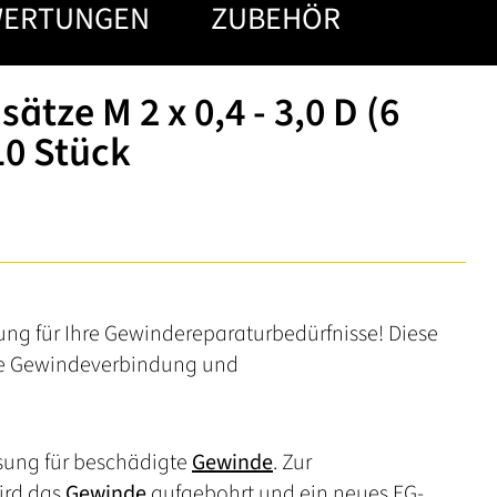
WERTUNGEN
ZUBEHÖR
tze M 2 x 0,4 - 3,0 D (6
10 Stück
ung für Ihre Gewindereparaturbedürfnisse! Diese
olle Gewindeverbindung und
ösung für beschädigte
Gewinde
. Zur
ird das
Gewinde
aufgebohrt und ein neues EG-