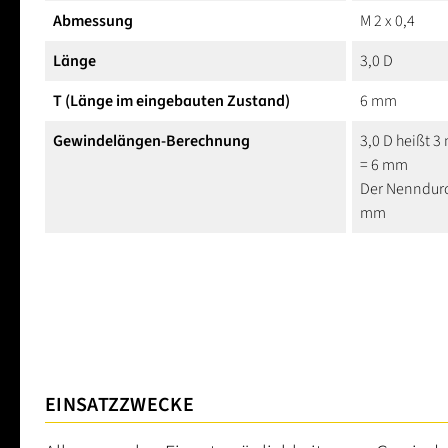
Abmessung
M 2 x 0,4
Länge
3,0 D
T (Länge im eingebauten Zustand)
6 mm
Gewindelängen-Berechnung
3,0 D heißt 
= 6 mm
Der Nenndurc
mm
EINSATZZWECKE