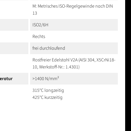
M: Metrisches ISO-Regelgewinde nach DIN
13
ISO2/6H
Rechts
frei durchlaufend
Rostfreier Edelstahl V2A (AISI 304, X5CrNi18-
10, Werkstoff-Nr.: 1.4301)
eratur
>1400 N/mm²
315°C langzeitig
425°C kurzzeitig