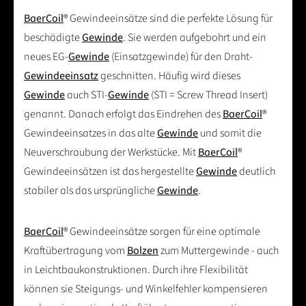
BaerCoil
® Gewindeeinsätze sind die perfekte Lösung für
beschädigte
Gewinde
. Sie werden aufgebohrt und ein
neues EG-
Gewinde
(Einsatzgewinde) für den Draht-
Gewindeeinsatz
geschnitten. Häufig wird dieses
Gewinde
auch STI-
Gewinde
(STI = Screw Thread Insert)
genannt. Danach erfolgt das Eindrehen des
BaerCoil
®
Gewindeeinsatzes in das alte
Gewinde
und somit die
Neuverschraubung der Werkstücke. Mit
BaerCoil
®
Gewindeeinsätzen ist das hergestellte
Gewinde
deutlich
stabiler als das ursprüngliche
Gewinde
.
BaerCoil
® Gewindeeinsätze sorgen für eine optimale
Kraftübertragung vom
Bolzen
zum Muttergewinde - auch
in Leichtbaukonstruktionen. Durch ihre Flexibilität
können sie Steigungs- und Winkelfehler kompensieren