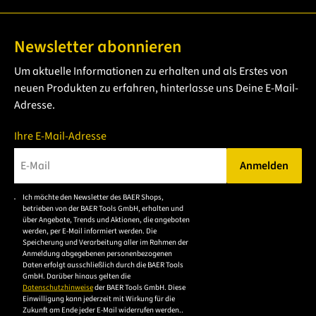
Newsletter abonnieren
Um aktuelle Informationen zu erhalten und als Erstes von
neuen Produkten zu erfahren, hinterlasse uns Deine E-Mail-
Adresse.
Ihre E-Mail-Adresse
Anmelden
Bitte geben Sie eine gültige E-Mail-Adresse ein.
Ich möchte den Newsletter des BAER Shops,
Bitte akzeptieren Sie
betrieben von der BAER Tools GmbH, erhalten und
die
über Angebote, Trends und Aktionen, die angeboten
werden, per E-Mail informiert werden. Die
Datenschutzerklärung,
Speicherung und Verarbeitung aller im Rahmen der
um sich anzumelden.
Anmeldung abgegebenen personenbezogenen
Daten erfolgt ausschließlich durch die BAER Tools
GmbH. Darüber hinaus gelten die
Datenschutzhinweise
der BAER Tools GmbH. Diese
Einwilligung kann jederzeit mit Wirkung für die
Zukunft am Ende jeder E-Mail widerrufen werden..