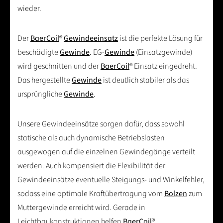
wieder.
Der
BaerCoil
®
Gewindeeinsatz
ist die perfekte Lösung für
beschädigte
Gewinde
. EG-
Gewinde
(Einsatzgewinde)
wird geschnitten und der
BaerCoil
® Einsatz eingedreht.
Das hergestellte
Gewinde
ist deutlich stabiler als das
ursprüngliche
Gewinde
.
Unsere Gewindeeinsätze sorgen dafür, dass sowohl
statische als auch dynamische Betriebslasten
ausgewogen auf die einzelnen Gewindegänge verteilt
werden. Auch kompensiert die Flexibilität der
Gewindeeinsätze eventuelle Steigungs- und Winkelfehler,
sodass eine optimale Kraftübertragung vom
Bolzen
zum
Muttergewinde erreicht wird. Gerade in
Leichtbaukonstruktionen helfen
BaerCoil
®