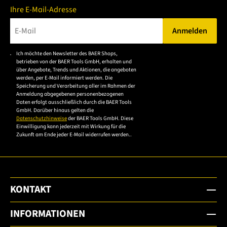
Ihre E-Mail-Adresse
Anmelden
Bitte geben Sie eine gültige E-Mail-Adresse ein.
Ich möchte den Newsletter des BAER Shops,
Bitte akzeptieren Sie
betrieben von der BAER Tools GmbH, erhalten und
die
über Angebote, Trends und Aktionen, die angeboten
werden, per E-Mail informiert werden. Die
Datenschutzerklärung,
Speicherung und Verarbeitung aller im Rahmen der
um sich anzumelden.
Anmeldung abgegebenen personenbezogenen
Daten erfolgt ausschließlich durch die BAER Tools
GmbH. Darüber hinaus gelten die
Datenschutzhinweise
der BAER Tools GmbH. Diese
Einwilligung kann jederzeit mit Wirkung für die
Zukunft am Ende jeder E-Mail widerrufen werden..
KONTAKT
INFORMATIONEN