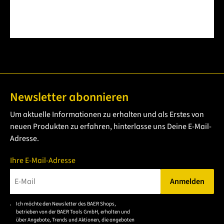
Newsletter abonnieren
Um aktuelle Informationen zu erhalten und als Erstes von
neuen Produkten zu erfahren, hinterlasse uns Deine E-Mail-
Adresse.
Ihre E-Mail-Adresse
Anmelden
Bitte geben Sie eine gültige E-Mail-Adresse ein.
Ich möchte den Newsletter des BAER Shops,
Bitte akzeptieren Sie
betrieben von der BAER Tools GmbH, erhalten und
die
über Angebote, Trends und Aktionen, die angeboten