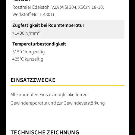
Rostfreier Edelstahl V2A (AISI 304, X5CrNi18-10,
Werkstoff-Nr.: 1.4301)
Zugfestigkeit bei Raumtemperatur
>1400 N/mm²
Temperaturbeständigkeit
315°C langzeitig
425°C kurzzeitig
EINSATZZWECKE
Alle normalen Einsatzmöglichkeiten zur
Gewindereparatur und zur Gewindeverstärkung
TECHNISCHE ZEICHNUNG