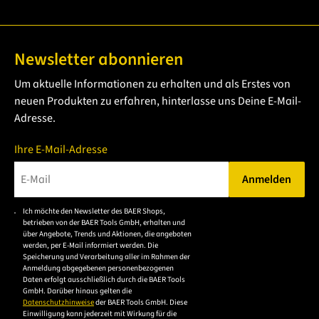
Newsletter abonnieren
Um aktuelle Informationen zu erhalten und als Erstes von
neuen Produkten zu erfahren, hinterlasse uns Deine E-Mail-
Adresse.
Ihre E-Mail-Adresse
Anmelden
Bitte geben Sie eine gültige E-Mail-Adresse ein.
Ich möchte den Newsletter des BAER Shops,
Bitte akzeptieren Sie
betrieben von der BAER Tools GmbH, erhalten und
die
über Angebote, Trends und Aktionen, die angeboten
werden, per E-Mail informiert werden. Die
Datenschutzerklärung,
Speicherung und Verarbeitung aller im Rahmen der
um sich anzumelden.
Anmeldung abgegebenen personenbezogenen
Daten erfolgt ausschließlich durch die BAER Tools
GmbH. Darüber hinaus gelten die
Datenschutzhinweise
der BAER Tools GmbH. Diese
Einwilligung kann jederzeit mit Wirkung für die