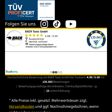
Dieser Link öffnet sich in einem neuen Tab.
Folgen Sie uns
Durchschnittliche Bewertung von BAER Tools GmbH bei Trustami:
4.99 / 5.00
mit
135.063
Bewertungen
|
Bewertungsgrundlage des Anbieters: 3 Verkaufsplattformen
|
23
Jahre Erfahrung
* Alle Preise inkl. gesetzl. Mehrwertsteuer zzgl.
Versandkosten
und ggf. Nachnahmegebühren, wenn