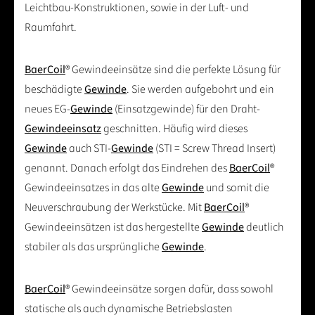
Leichtbau-Konstruktionen, sowie in der Luft- und
Raumfahrt.
BaerCoil
® Gewindeeinsätze sind die perfekte Lösung für
beschädigte
Gewinde
. Sie werden aufgebohrt und ein
neues EG-
Gewinde
(Einsatzgewinde) für den Draht-
Gewindeeinsatz
geschnitten. Häufig wird dieses
Gewinde
auch STI-
Gewinde
(STI = Screw Thread Insert)
genannt. Danach erfolgt das Eindrehen des
BaerCoil
®
Gewindeeinsatzes in das alte
Gewinde
und somit die
Neuverschraubung der Werkstücke. Mit
BaerCoil
®
Gewindeeinsätzen ist das hergestellte
Gewinde
deutlich
stabiler als das ursprüngliche
Gewinde
.
BaerCoil
® Gewindeeinsätze sorgen dafür, dass sowohl
statische als auch dynamische Betriebslasten