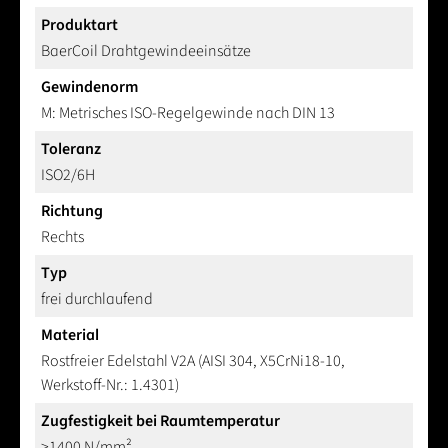
Produktart
BaerCoil Drahtgewindeeinsätze
Gewindenorm
M: Metrisches ISO-Regelgewinde nach DIN 13
Toleranz
ISO2/6H
Richtung
Rechts
Typ
frei durchlaufend
Material
Rostfreier Edelstahl V2A (AISI 304, X5CrNi18-10,
Werkstoff-Nr.: 1.4301)
Zugfestigkeit bei Raumtemperatur
>1400 N/mm²