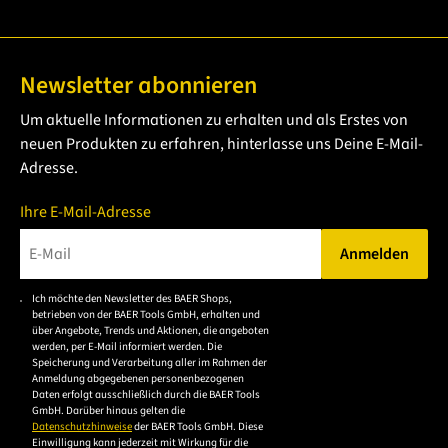
Newsletter abonnieren
Um aktuelle Informationen zu erhalten und als Erstes von
neuen Produkten zu erfahren, hinterlasse uns Deine E-Mail-
Adresse.
Ihre E-Mail-Adresse
Anmelden
Bitte geben Sie eine gültige E-Mail-Adresse ein.
Ich möchte den Newsletter des BAER Shops,
Bitte akzeptieren Sie
betrieben von der BAER Tools GmbH, erhalten und
die
über Angebote, Trends und Aktionen, die angeboten
werden, per E-Mail informiert werden. Die
Datenschutzerklärung,
Speicherung und Verarbeitung aller im Rahmen der
um sich anzumelden.
Anmeldung abgegebenen personenbezogenen
Daten erfolgt ausschließlich durch die BAER Tools
GmbH. Darüber hinaus gelten die
Datenschutzhinweise
der BAER Tools GmbH. Diese
Einwilligung kann jederzeit mit Wirkung für die