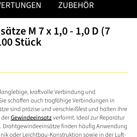
WERTUNGEN
ZUBEHÖR
tze M 7 x 1,0 - 1,0 D (7
100 Stück
langlebige, kraftvolle Verbindung und
Sie schaffen auch tragfähige Verbindungen in
ätze sind präzise und verschleißfest und halten Ihre
h der
Gewindeeinsatz
verformt. Ideal zur Reparatur
n. Drahtgewindeeinsätze finden häufig Anwendung
hnik oder Leichtbau-Konstruktion sowie in der Luft-