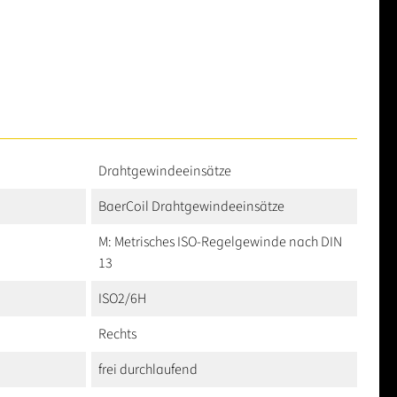
Drahtgewindeeinsätze
BaerCoil Drahtgewindeeinsätze
M: Metrisches ISO-Regelgewinde nach DIN
13
ISO2/6H
Rechts
frei durchlaufend