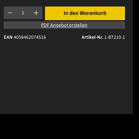
Produkt Anzahl: Gib den gewünschten Wert ein oder benutze die 
In den Warenkorb
PDF Angebot erstellen
EAN
4058462074516
Artikel-Nr.
1-B7210-1