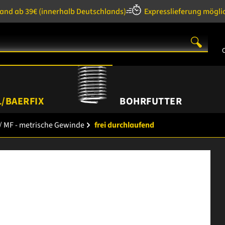
sand ab 39€
(innerhalb Deutschlands)
Expresslieferung mögli
/BAERFIX
BOHRFUTTER
/ MF - metrische Gewinde
frei durchlaufend