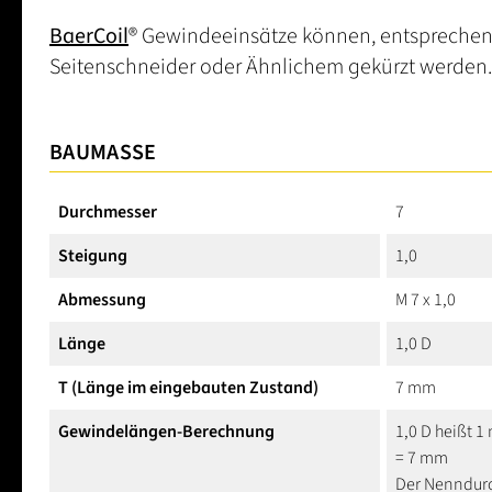
BaerCoil
® Gewindeeinsätze können, entsprechen
Seitenschneider oder Ähnlichem gekürzt werden.
BAUMASSE
Durchmesser
7
Steigung
1,0
Abmessung
M 7 x 1,0
Länge
1,0 D
T (Länge im eingebauten Zustand)
7 mm
Gewindelängen-Berechnung
1,0 D heißt 
= 7 mm
Der Nenndurc