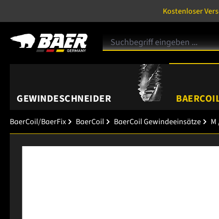
Kostenloser Ver
GEWINDESCHNEIDER
BAERCOIL
BaerCoil/BaerFix
BaerCoil
BaerCoil Gewindeeinsätze
M 
Bildergalerie überspringen