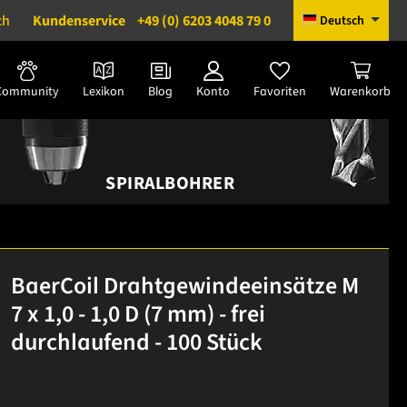
ch
Kundenservice
+49 (0) 6203 4048 79 0
Deutsch
Community
Lexikon
Blog
Konto
Favoriten
Warenkorb
SPIRALBOHRER
BaerCoil Drahtgewindeeinsätze M
7 x 1,0 - 1,0 D (7 mm) - frei
durchlaufend - 100 Stück