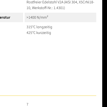
Rostfreier Edelstahl V2A (AISI 304, X5CrNi18-
10, Werkstoff-Nr.: 1.4301)
eratur
>1400 N/mm²
315°C langzeitig
425°C kurzzeitig
7