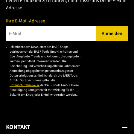
neuen Produkten zu erfahren, hinterlasse uns Deine E-Mail-
Adresse.
Ihre E-Mail-Adresse
Anmelden
Bitte geben Sie eine gültige E-Mail-Adresse ein.
Ich möchte den Newsletter des BAER Shops,
Bitte akzeptieren Sie
betrieben von der BAER Tools GmbH, erhalten und
die
über Angebote, Trends und Aktionen, die angeboten
werden, per E-Mail informiert werden. Die
Datenschutzerklärung,
Speicherung und Verarbeitung aller im Rahmen der
um sich anzumelden.
Anmeldung abgegebenen personenbezogenen
Daten erfolgt ausschließlich durch die BAER Tools
GmbH. Darüber hinaus gelten die
Datenschutzhinweise
der BAER Tools GmbH. Diese
Einwilligung kann jederzeit mit Wirkung für die
Zukunft am Ende jeder E-Mail widerrufen werden..
KONTAKT