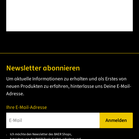
Newsletter abonnieren
Um aktuelle Informationen zu erhalten und als Erstes von
neuen Produkten zu erfahren, hinterlasse uns Deine E-Mail-
Adresse.
Ihre E-Mail-Adresse
Anmelden
Bitte geben Sie eine gültige E-Mail-Adresse ein.
Ich möchte den Newsletter des BAER Shops,
Bitte akzeptieren Sie