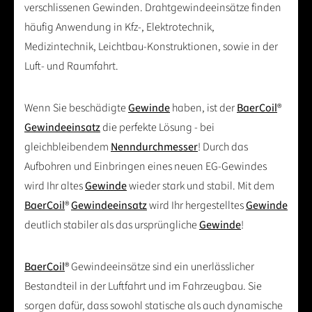
verschlissenen Gewinden. Drahtgewindeeinsätze finden
häufig Anwendung in Kfz-, Elektrotechnik,
Medizintechnik, Leichtbau-Konstruktionen, sowie in der
Luft- und Raumfahrt.
Wenn Sie beschädigte
Gewinde
haben, ist der
BaerCoil
®
Gewindeeinsatz
die perfekte Lösung - bei
gleichbleibendem
Nenndurchmesser
! Durch das
Aufbohren und Einbringen eines neuen EG-Gewindes
wird Ihr altes
Gewinde
wieder stark und stabil. Mit dem
BaerCoil
®
Gewindeeinsatz
wird Ihr hergestelltes
Gewinde
deutlich stabiler als das ursprüngliche
Gewinde
!
BaerCoil
® Gewindeeinsätze sind ein unerlässlicher
Bestandteil in der Luftfahrt und im Fahrzeugbau. Sie
sorgen dafür, dass sowohl statische als auch dynamische