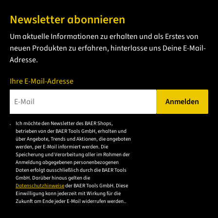
Newsletter abonnieren
Um aktuelle Informationen zu erhalten und als Erstes von
neuen Produkten zu erfahren, hinterlasse uns Deine E-Mail-
Adresse.
Ihre E-Mail-Adresse
Anmelden
Bitte geben Sie eine gültige E-Mail-Adresse ein.
Ich möchte den Newsletter des BAER Shops,
Bitte akzeptieren Sie
betrieben von der BAER Tools GmbH, erhalten und
die
über Angebote, Trends und Aktionen, die angeboten
werden, per E-Mail informiert werden. Die
Datenschutzerklärung,
Speicherung und Verarbeitung aller im Rahmen der
um sich anzumelden.
Anmeldung abgegebenen personenbezogenen
Daten erfolgt ausschließlich durch die BAER Tools
GmbH. Darüber hinaus gelten die
Datenschutzhinweise
der BAER Tools GmbH. Diese
Einwilligung kann jederzeit mit Wirkung für die
Zukunft am Ende jeder E-Mail widerrufen werden..