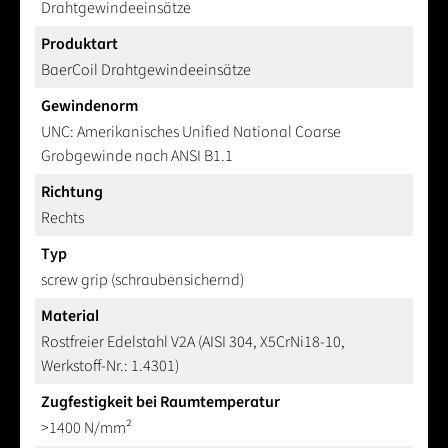
Drahtgewindeeinsätze
Produktart
BaerCoil Drahtgewindeeinsätze
Gewindenorm
UNC: Amerikanisches Unified National Coarse
Grobgewinde nach ANSI B1.1
Richtung
Rechts
Typ
screw grip (schraubensichernd)
Material
Rostfreier Edelstahl V2A (AISI 304, X5CrNi18-10,
Werkstoff-Nr.: 1.4301)
Zugfestigkeit bei Raumtemperatur
>1400 N/mm²