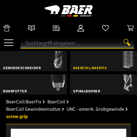
GEWINDESCHNEIDER
BAERCOIL/BAERFIX
BOHRFUTTER
SPIRALBOHRER
BaerCoil/BaerFix
BaerCoil
BaerCoil Gewindeeinsätze
UNC - amerik. Grobgewinde
screw grip
Bildergalerie überspringen