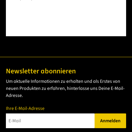
Newsletter abonnieren
Um aktuelle Informationen zu erhalten und als Erstes von
neuen Produkten zu erfahren, hinterlasse uns Deine E-Mail-
Adresse.
Ihre E-Mail-Adresse
Anmelden
Bitte geben Sie eine gültige E-Mail-Adresse ein.