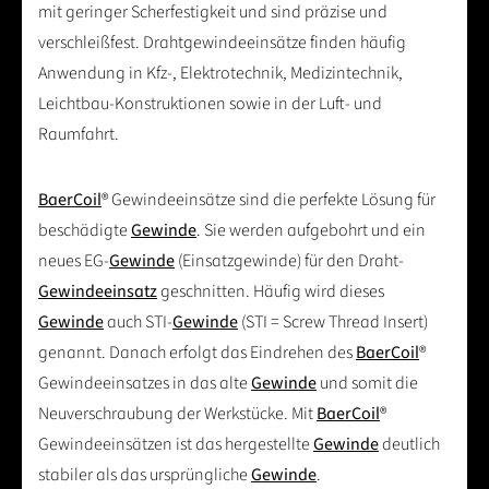
mit geringer Scherfestigkeit und sind präzise und
verschleißfest. Drahtgewindeeinsätze finden häufig
Anwendung in Kfz-, Elektrotechnik, Medizintechnik,
Leichtbau-Konstruktionen sowie in der Luft- und
Raumfahrt.
BaerCoil
® Gewindeeinsätze sind die perfekte Lösung für
beschädigte
Gewinde
. Sie werden aufgebohrt und ein
neues EG-
Gewinde
(Einsatzgewinde) für den Draht-
Gewindeeinsatz
geschnitten. Häufig wird dieses
Gewinde
auch STI-
Gewinde
(STI = Screw Thread Insert)
genannt. Danach erfolgt das Eindrehen des
BaerCoil
®
Gewindeeinsatzes in das alte
Gewinde
und somit die
Neuverschraubung der Werkstücke. Mit
BaerCoil
®
Gewindeeinsätzen ist das hergestellte
Gewinde
deutlich
stabiler als das ursprüngliche
Gewinde
.