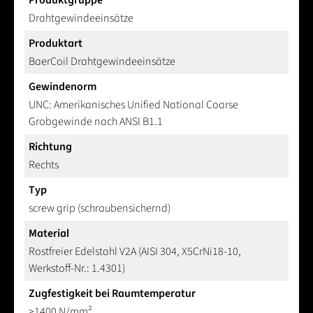
Produktgruppe
Drahtgewindeeinsätze
Produktart
BaerCoil Drahtgewindeeinsätze
Gewindenorm
UNC: Amerikanisches Unified National Coarse
Grobgewinde nach ANSI B1.1
Richtung
Rechts
Typ
screw grip (schraubensichernd)
Material
Rostfreier Edelstahl V2A (AISI 304, X5CrNi18-10,
Werkstoff-Nr.: 1.4301)
Zugfestigkeit bei Raumtemperatur
>1400 N/mm²