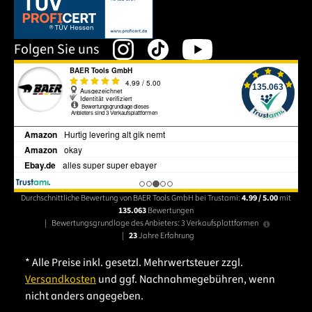
Dieser Link öffnet sich in einem neuen Tab.
Folgen Sie uns
Durchschnittliche Bewertung von BAER Tools GmbH bei Trustami:
4.99 / 5.00
mit
135.063
Bewertungen
|
Bewertungsgrundlage des Anbieters: 3 Verkaufsplattformen
|
23
Jahre Erfahrung
* Alle Preise inkl. gesetzl. Mehrwertsteuer zzgl.
Versandkosten
und ggf. Nachnahmegebühren, wenn
nicht anders angegeben.