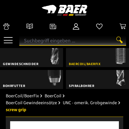
GEWINDESCHNEIDER
BAERCOIL/BAERFIX
BOHRFUTTER
SPIRALBOHRER
BaerCoil/BaerFix
BaerCoil
BaerCoil Gewindeeinsätze
UNC - amerik. Grobgewinde
screw grip
Bildergalerie überspringen