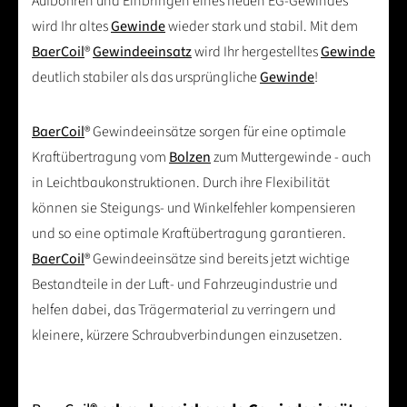
Aufbohren und Einbringen eines neuen EG-Gewindes
wird Ihr altes
Gewinde
wieder stark und stabil. Mit dem
BaerCoil
®
Gewindeeinsatz
wird Ihr hergestelltes
Gewinde
deutlich stabiler als das ursprüngliche
Gewinde
!
BaerCoil
® Gewindeeinsätze sorgen für eine optimale
Kraftübertragung vom
Bolzen
zum Muttergewinde - auch
in Leichtbaukonstruktionen. Durch ihre Flexibilität
können sie Steigungs- und Winkelfehler kompensieren
und so eine optimale Kraftübertragung garantieren.
BaerCoil
® Gewindeeinsätze sind bereits jetzt wichtige
Bestandteile in der Luft- und Fahrzeugindustrie und
helfen dabei, das Trägermaterial zu verringern und
kleinere, kürzere Schraubverbindungen einzusetzen.