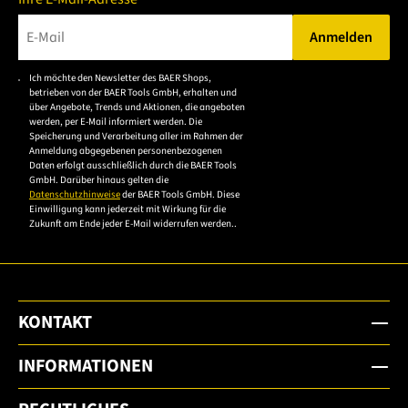
Anmelden
Bitte geben Sie eine gültige E-Mail-Adresse ein.
Ich möchte den Newsletter des BAER Shops,
Bitte akzeptieren Sie
betrieben von der BAER Tools GmbH, erhalten und
die
über Angebote, Trends und Aktionen, die angeboten
werden, per E-Mail informiert werden. Die
Datenschutzerklärung,
Speicherung und Verarbeitung aller im Rahmen der
um sich anzumelden.
Anmeldung abgegebenen personenbezogenen
Daten erfolgt ausschließlich durch die BAER Tools
GmbH. Darüber hinaus gelten die
Datenschutzhinweise
der BAER Tools GmbH. Diese
Einwilligung kann jederzeit mit Wirkung für die
Zukunft am Ende jeder E-Mail widerrufen werden..
KONTAKT
INFORMATIONEN