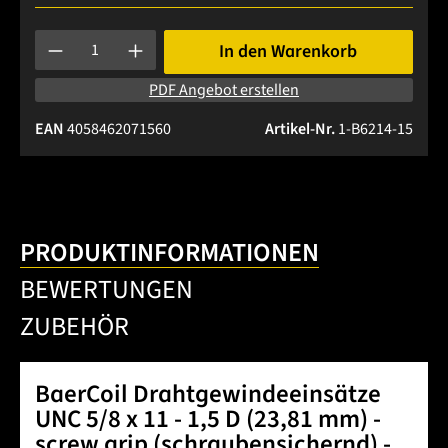
Produkt Anzahl: Gib den gewünschten Wert ein oder benutze 
In den Warenkorb
PDF Angebot erstellen
EAN
4058462071560
Artikel-Nr.
1-B6214-15
PRODUKTINFORMATIONEN
BEWERTUNGEN
ZUBEHÖR
BaerCoil Drahtgewindeeinsätze
UNC 5/8 x 11 - 1,5 D (23,81 mm) -
screw grip (schraubensichernd) -