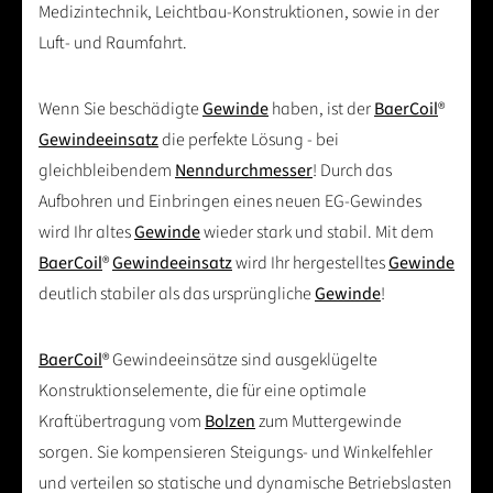
Medizintechnik, Leichtbau-Konstruktionen, sowie in der
Luft- und Raumfahrt.
Wenn Sie beschädigte
Gewinde
haben, ist der
BaerCoil
®
Gewindeeinsatz
die perfekte Lösung - bei
gleichbleibendem
Nenndurchmesser
! Durch das
Aufbohren und Einbringen eines neuen EG-Gewindes
wird Ihr altes
Gewinde
wieder stark und stabil. Mit dem
BaerCoil
®
Gewindeeinsatz
wird Ihr hergestelltes
Gewinde
deutlich stabiler als das ursprüngliche
Gewinde
!
BaerCoil
® Gewindeeinsätze sind ausgeklügelte
Konstruktionselemente, die für eine optimale
Kraftübertragung vom
Bolzen
zum Muttergewinde
sorgen. Sie kompensieren Steigungs- und Winkelfehler
und verteilen so statische und dynamische Betriebslasten