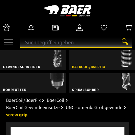
GEWINDESCHNEIDER
BAERCOIL/BAERFIX
BOHRFUTTER
SPIRALBOHRER
BaerCoil/BaerFix
BaerCoil
BaerCoil Gewindeeinsätze
UNC - amerik. Grobgewinde
screw grip
Bildergalerie überspringen