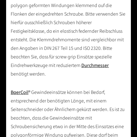
polygon geformten Windungen klemmend auf die
Flanken der eingedrehten Schraube. Bitte verwenden Sie
hierfür ausschließlich Schrauben höherer
Festigkeitsklasse, da ein elastisch federnder Reibschluss
entsteht. Die Klemmdrehmomente sind vergleichbar mit
den Angaben in DIN 267 Teil 15 und ISO 2320. Bitte
beachten Sie, dass für screw grip Einsätze spezielle
Eindrehwerkzeuge mit reduziertem
Durchmesser
benötigt werden.
BaerCoil
® Gewindeeinsätze können bei Bedarf,
entsprechend der benötigten Länge, mit einem
Seitenschneider oder Ähnlichem gekürzt werden. Es ist zu
beachten, dass die Gewindeeinsätze mit
Schraubensicherung etwa in der Mitte des Einsatzes eine
polygonförmige Windung aufweisen. Diese darf beim