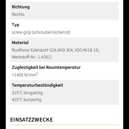
Richtung
Rechts
Typ
screw grip (schraubensichernd)
Material
Rostfreier Edelstahl V2A (AISI 304, X5CrNi18-10,
Werkstoff-Nr.: 1.4301)
Zugfestigkeit bei Raumtemperatur
>1400 N/mm²
Temperaturbeständigkeit
315°C langzeitig
425°C kurzzeitig
EINSATZZWECKE