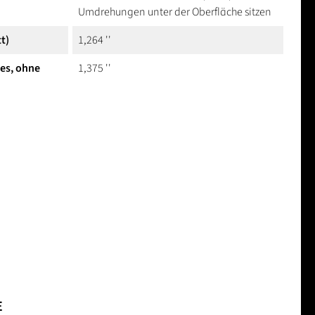
Umdrehungen unter der Oberfläche sitzen
t)
1,264 ''
hes, ohne
1,375 ''
E