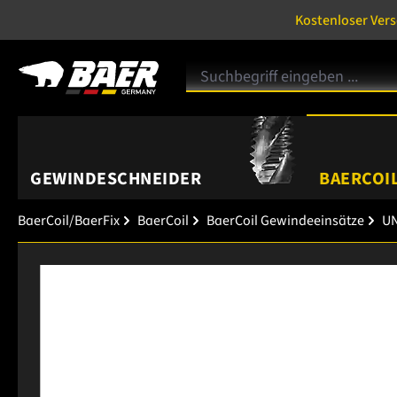
Kostenloser Ver
GEWINDESCHNEIDER
BAERCOIL
BaerCoil/BaerFix
BaerCoil
BaerCoil Gewindeeinsätze
UN
Bildergalerie überspringen