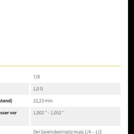
7/8
1,0 D
stand)
22,23 mm
sser vor
1,002 '' - 1,052 ''
Der Gewindeeinsatz muss 1/4 – 1/2