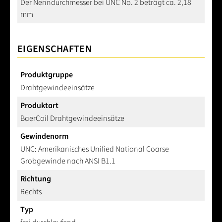
Der Nenndurchmesser bei UNC No. 2 beträgt ca. 2,18
mm
EIGENSCHAFTEN
Produktgruppe
Drahtgewindeeinsätze
Produktart
BaerCoil Drahtgewindeeinsätze
Gewindenorm
UNC: Amerikanisches Unified National Coarse
Grobgewinde nach ANSI B1.1
Richtung
Rechts
Typ