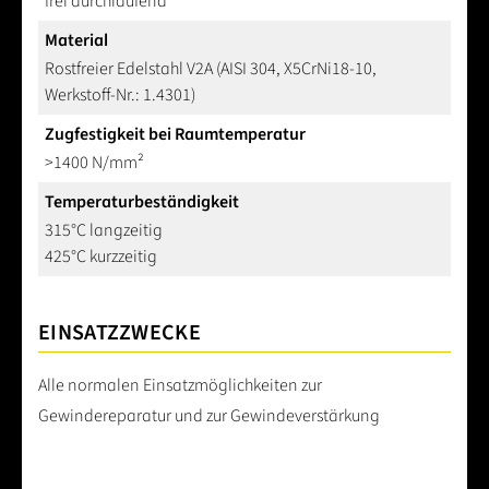
frei durchlaufend
Material
Rostfreier Edelstahl V2A (AISI 304, X5CrNi18-10,
Werkstoff-Nr.: 1.4301)
Zugfestigkeit bei Raumtemperatur
>1400 N/mm²
Temperaturbeständigkeit
315°C langzeitig
425°C kurzzeitig
EINSATZZWECKE
Alle normalen Einsatzmöglichkeiten zur
Gewindereparatur und zur Gewindeverstärkung