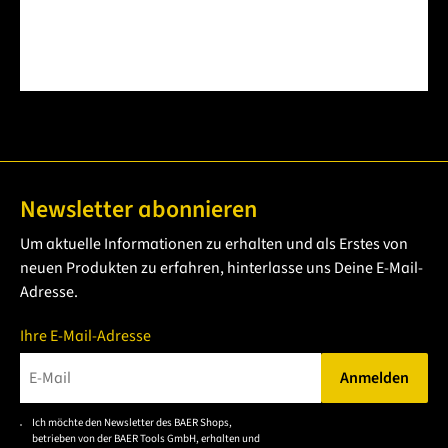
Newsletter abonnieren
Um aktuelle Informationen zu erhalten und als Erstes von
neuen Produkten zu erfahren, hinterlasse uns Deine E-Mail-
Adresse.
Ihre E-Mail-Adresse
Anmelden
Bitte geben Sie eine gültige E-Mail-Adresse ein.
Ich möchte den Newsletter des BAER Shops,
Bitte akzeptieren Sie
betrieben von der BAER Tools GmbH, erhalten und