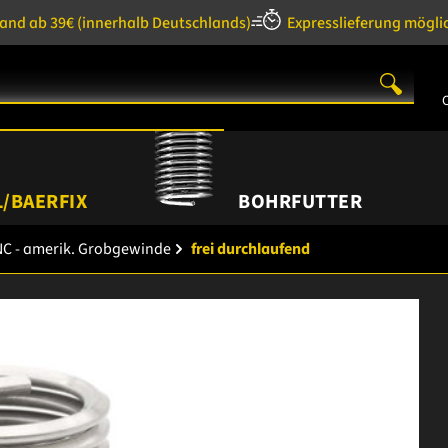
sand ab 39€
(innerhalb Deutschlands)
Expresslieferung mögli
/BAERFIX
BOHRFUTTER
C - amerik. Grobgewinde
frei durchlaufend