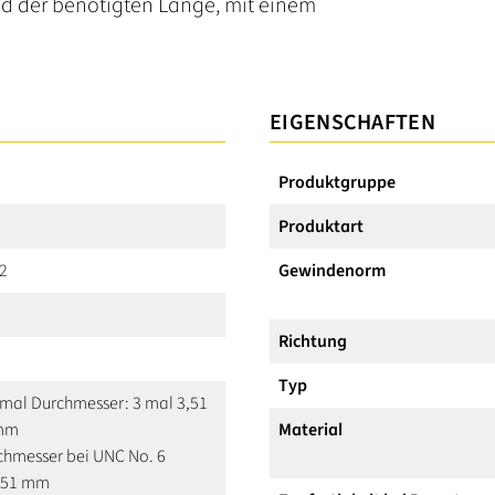
d der benötigten Länge, mit einem
EIGENSCHAFTEN
Produktgruppe
Produktart
32
Gewindenorm
Richtung
Typ
 mal Durchmesser: 3 mal 3,51
 mm
Material
hmesser bei UNC No. 6
3,51 mm