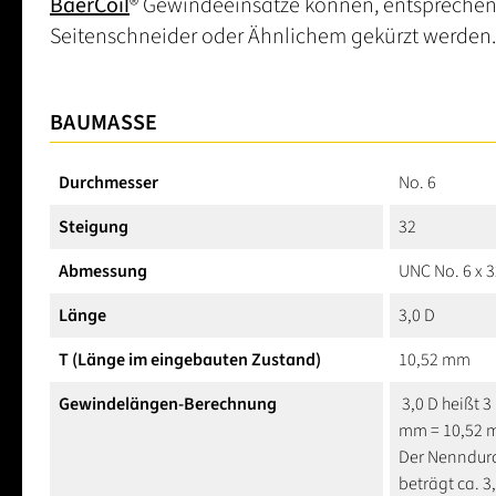
BaerCoil
® Gewindeeinsätze können, entsprechen
Seitenschneider oder Ähnlichem gekürzt werden.
BAUMASSE
Durchmesser
No. 6
Steigung
32
Abmessung
UNC No. 6 x 
Länge
3,0 D
T (Länge im eingebauten Zustand)
10,52 mm
Gewindelängen-Berechnung
3,0 D heißt 3
mm = 10,52
Der Nenndurc
beträgt ca. 