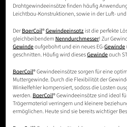
Drahtgewindeeinsätze finden häufig Anwendung in
Leichtbau-Konstruktionen, sowie in der Luft- un
Der
BaerCoil
®
Gewindeeinsatz
ist die perfekte L
gleichbeibendem
Nenndurchmesser
! Zur Gewin
Gewinde
aufgebohrt und ein neues EG-
Gewinde
geschnitten. Häufig wird dieses
Gewinde
auch ST
BaerCoil
® Gewindeeinsätze sorgen für eine opt
Muttergewinde. Durch die Flexibilität der Gewin
Winkelfehler kompensiert, sodass die Lasten au
werden.
BaerCoil
® Gewindeeinsätze sind ideal fü
Trägermaterial verringern und kleinere bezieh
ermöglichen. Heute sind sie bereits wichtiger Be