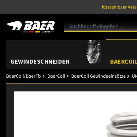
Kostenloser Ver
GEWINDESCHNEIDER
BAERCOIL
BaerCoil/BaerFix
BaerCoil
BaerCoil Gewindeeinsätze
UN
Bildergalerie überspringen