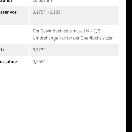
stand)
10,52 mm
sser vor
0,175 '' - 0,193 ''
Der Gewindeeinsatz muss 1/4 – 1/2
Umdrehungen unter der Oberfläche sitzen
t)
0,523 ''
hes, ohne
0,555 ''