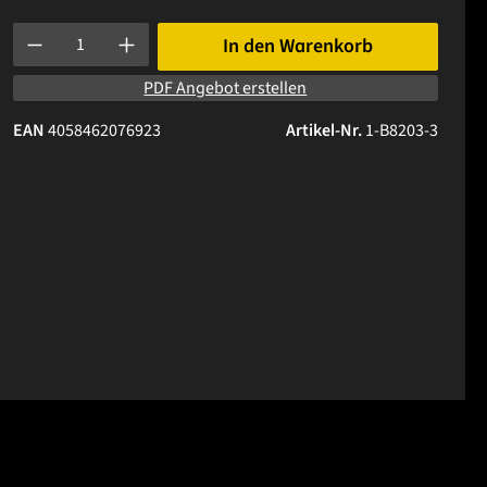
Produkt Anzahl: Gib den gewünschten Wert ein oder benutze die 
In den Warenkorb
PDF Angebot erstellen
EAN
4058462076923
Artikel-Nr.
1-B8203-3