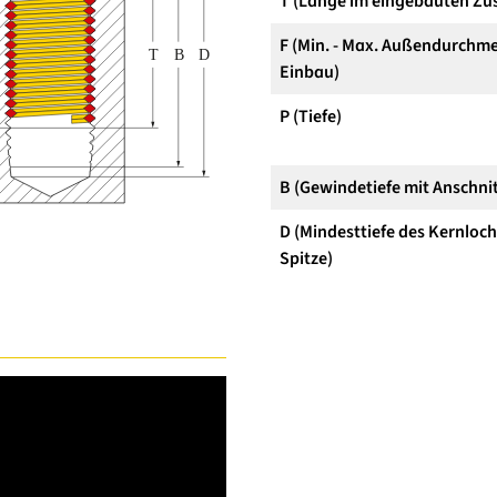
T (Länge im eingebauten Zu
F (Min. - Max. Außendurchme
Einbau)
P (Tiefe)
B (Gewindetiefe mit Anschnit
D (Mindesttiefe des Kernloc
Spitze)