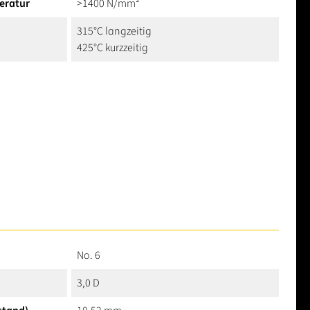
eratur
>1400 N/mm²
315°C langzeitig
425°C kurzzeitig
No. 6
3,0 D