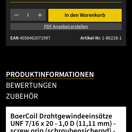
Produkt Anzahl: Gib den gewünschten Wert ein oder benutze 
In den Warenkorb
PDF Angebot erstellen
EAN
4058462071997
Artikel-Nr.
1-B6228-1
PRODUKTINFORMATIONEN
BEWERTUNGEN
ZUBEHÖR
BaerCoil Drahtgewindeeinsätze
UNF 7/16 x 20 - 1,0 D (11,11 mm) -
screw grip (schraubensichernd) -