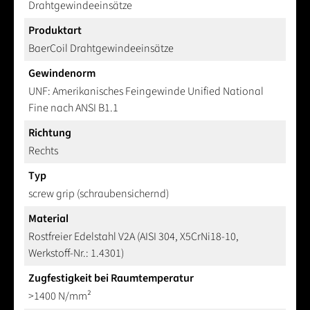
Drahtgewindeeinsätze
Produktart
BaerCoil Drahtgewindeeinsätze
Gewindenorm
UNF: Amerikanisches Feingewinde Unified National
Fine nach ANSI B1.1
Richtung
Rechts
Typ
screw grip (schraubensichernd)
Material
Rostfreier Edelstahl V2A (AISI 304, X5CrNi18-10,
Werkstoff-Nr.: 1.4301)
Zugfestigkeit bei Raumtemperatur
>1400 N/mm²