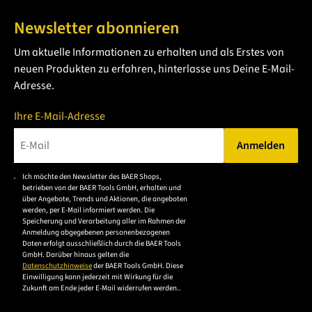
Newsletter abonnieren
Um aktuelle Informationen zu erhalten und als Erstes von
neuen Produkten zu erfahren, hinterlasse uns Deine E-Mail-
Adresse.
Ihre E-Mail-Adresse
Anmelden
Bitte geben Sie eine gültige E-Mail-Adresse ein.
Ich möchte den Newsletter des BAER Shops,
Bitte akzeptieren Sie
betrieben von der BAER Tools GmbH, erhalten und
die
über Angebote, Trends und Aktionen, die angeboten
werden, per E-Mail informiert werden. Die
Datenschutzerklärung,
Speicherung und Verarbeitung aller im Rahmen der
um sich anzumelden.
Anmeldung abgegebenen personenbezogenen
Daten erfolgt ausschließlich durch die BAER Tools
GmbH. Darüber hinaus gelten die
Datenschutzhinweise
der BAER Tools GmbH. Diese
Einwilligung kann jederzeit mit Wirkung für die
Zukunft am Ende jeder E-Mail widerrufen werden..