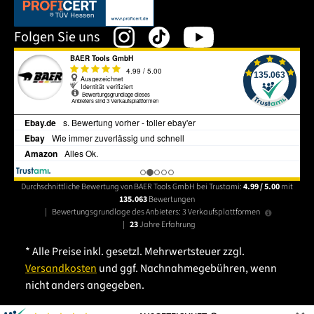
Dieser Link öffnet sich in einem neuen Tab.
Folgen Sie uns
Durchschnittliche Bewertung von BAER Tools GmbH bei Trustami:
4.99 / 5.00
mit
135.063
Bewertungen
|
Bewertungsgrundlage des Anbieters: 3 Verkaufsplattformen
|
23
Jahre Erfahrung
* Alle Preise inkl. gesetzl. Mehrwertsteuer zzgl.
Versandkosten
und ggf. Nachnahmegebühren, wenn
nicht anders angegeben.