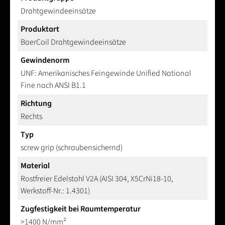
Drahtgewindeeinsätze
Produktart
BaerCoil Drahtgewindeeinsätze
Gewindenorm
UNF: Amerikanisches Feingewinde Unified National
Fine nach ANSI B1.1
Richtung
Rechts
Typ
screw grip (schraubensichernd)
Material
Rostfreier Edelstahl V2A (AISI 304, X5CrNi18-10,
Werkstoff-Nr.: 1.4301)
Zugfestigkeit bei Raumtemperatur
>1400 N/mm²