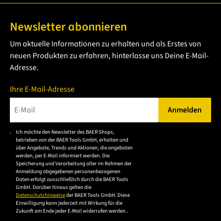
Newsletter abonnieren
Um aktuelle Informationen zu erhalten und als Erstes von
neuen Produkten zu erfahren, hinterlasse uns Deine E-Mail-
Adresse.
Ihre E-Mail-Adresse
Anmelden
Bitte geben Sie eine gültige E-Mail-Adresse ein.
Ich möchte den Newsletter des BAER Shops,
Bitte akzeptieren Sie
betrieben von der BAER Tools GmbH, erhalten und
die
über Angebote, Trends und Aktionen, die angeboten
werden, per E-Mail informiert werden. Die
Datenschutzerklärung,
Speicherung und Verarbeitung aller im Rahmen der
um sich anzumelden.
Anmeldung abgegebenen personenbezogenen
Daten erfolgt ausschließlich durch die BAER Tools
GmbH. Darüber hinaus gelten die
Datenschutzhinweise
der BAER Tools GmbH. Diese
Einwilligung kann jederzeit mit Wirkung für die
Zukunft am Ende jeder E-Mail widerrufen werden..