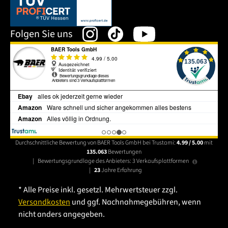
Dieser Link öffnet sich in einem neuen Tab.
Folgen Sie uns
Durchschnittliche Bewertung von BAER Tools GmbH bei Trustami:
4.99 / 5.00
mit
135.063
Bewertungen
|
Bewertungsgrundlage des Anbieters: 3 Verkaufsplattformen
|
23
Jahre Erfahrung
* Alle Preise inkl. gesetzl. Mehrwertsteuer zzgl.
Versandkosten
und ggf. Nachnahmegebühren, wenn
nicht anders angegeben.