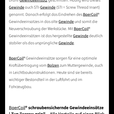
Draht-
Gewindeeinsatz
geschnitten. Häufig wird dieses
Gewinde
auch STI-
Gewinde
(STI = Screw Thread Insert)
genannt. Danach erfolgt das Eindrehen des
BaerCoil
®
Gewindeeinsatzes in das alte
Gewinde
und somit die
Neuverschraubung der Werkstücke. Mit
BaerCoil
®
Gewindeeinsätzen ist das hergestellte
Gewinde
deutlich
stabiler als das ursprüngliche
Gewinde
.
BaerCoil
® Gewindeeinsätze sorgen für eine optimale
Kraftübertragung vom
Bolzen
zum Muttergewinde, auch
in Leichtbaukonstruktionen. Heute sind sie bereits
wichtiger Bestandteil in der Luftfahrt und im
Fahrzeugbau.
BaerCoil
® schraubensichernde Gewindeeinsätze