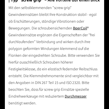
| Typ "screw grip"
– Alle Vorteile auf einen Blick
Mit den selbstklemmenden "screw grip"
Gewindeeinsätzen bleibt Ihre Konstruktion stabil - egal
ob Erschütterungen, ständige Vibrationen oder
Bewegungen. Die schraubensichernden
BaerCoil
®
Gewindeeinsätze ergänzen die Eigenschaften der "frei
durchlaufenden" Verbindung und wirken durch ihre
polygon geformten Windungen klemmend auf die
Flanken der eingedrehten Schraube. Bitte verwenden Sie
hierfür ausschließlich Schrauben höherer
Festigkeitsklasse, da ein elastisch federnder Reibschluss
entsteht. Die Klemmdrehmomente sind vergleichbar mit
den Angaben in DIN 267 Teil 15 und ISO 2320. Bitte
beachten Sie, dass für screw grip Einsätze spezielle
Eindrehwerkzeuge mit reduziertem
Durchmesser
benötigt werden.