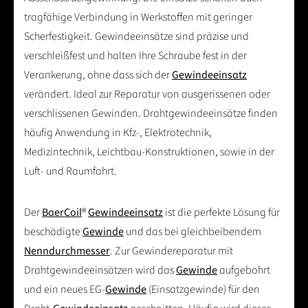
tragfähige Verbindung in Werkstoffen mit geringer
Scherfestigkeit. Gewindeeinsätze sind präzise und
verschleißfest und halten Ihre Schraube fest in der
Verankerung, ohne dass sich der
Gewindeeinsatz
verändert. Ideal zur Reparatur von ausgerissenen oder
verschlissenen Gewinden. Drahtgewindeeinsätze finden
häufig Anwendung in Kfz-, Elektrotechnik,
Medizintechnik, Leichtbau-Konstruktionen, sowie in der
Luft- und Raumfahrt.
Der
BaerCoil
®
Gewindeeinsatz
ist die perfekte Lösung für
beschädigte
Gewinde
und das bei gleichbeibendem
Nenndurchmesser
. Zur Gewindereparatur mit
Drahtgewindeeinsätzen wird das
Gewinde
aufgebohrt
und ein neues EG-
Gewinde
(Einsatzgewinde) für den