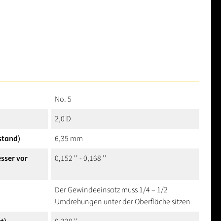
No. 5
2,0 D
stand)
6,35 mm
sser vor
0,152 '' - 0,168 ''
Der Gewindeeinsatz muss 1/4 – 1/2
Umdrehungen unter der Oberfläche sitzen