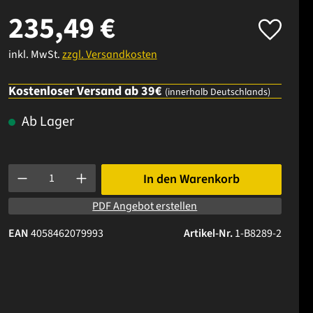
235,49 €
inkl. MwSt.
zzgl. Versandkosten
Kostenloser Versand ab 39€
(innerhalb Deutschlands)
Ab Lager
Produkt Anzahl: Gib den gewünschten Wert ein oder benutze die 
In den Warenkorb
PDF Angebot erstellen
EAN
4058462079993
Artikel-Nr.
1-B8289-2