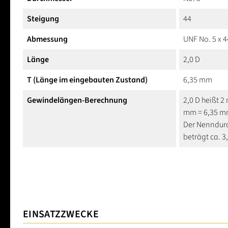
Steigung
44
Abmessung
UNF No. 5 x 4
Länge
2,0 D
T (Länge im eingebauten Zustand)
6,35 mm
Gewindelängen-Berechnung
2,0 D heißt 2
mm = 6,35 
Der Nenndurc
beträgt ca. 
EINSATZZWECKE