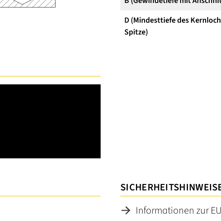
B (Gewindetiefe mit Anschnit
D (Mindesttiefe des Kernloc
Spitze)
SICHERHEITSHINWEIS
Informationen zur E