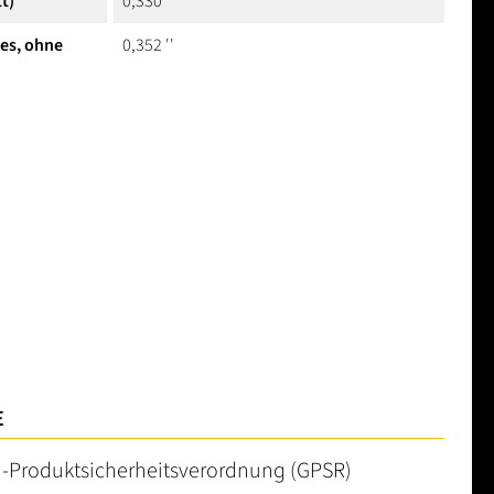
t)
0,330 ''
hes, ohne
0,352 ''
E
U-Produktsicherheitsverordnung (GPSR)