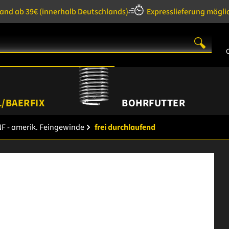
sand ab 39€
(innerhalb Deutschlands)
Expresslieferung mögli
/BAERFIX
BOHRFUTTER
F - amerik. Feingewinde
frei durchlaufend