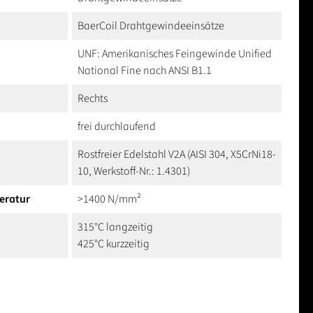
BaerCoil Drahtgewindeeinsätze
UNF: Amerikanisches Feingewinde Unified
National Fine nach ANSI B1.1
Rechts
frei durchlaufend
Rostfreier Edelstahl V2A (AISI 304, X5CrNi18-
10, Werkstoff-Nr.: 1.4301)
eratur
>1400 N/mm²
315°C langzeitig
425°C kurzzeitig