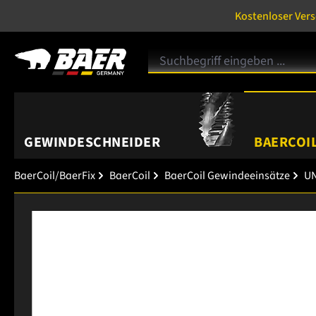
Kostenloser Ver
GEWINDESCHNEIDER
BAERCOIL
BaerCoil/BaerFix
BaerCoil
BaerCoil Gewindeeinsätze
UN
Bildergalerie überspringen