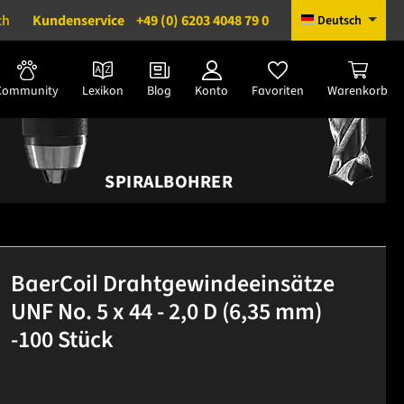
ch
Kundenservice
+49 (0) 6203 4048 79 0
Deutsch
Community
Lexikon
Blog
Konto
Favoriten
Warenkorb
SPIRALBOHRER
BaerCoil Drahtgewindeeinsätze
UNF No. 5 x 44 - 2,0 D (6,35 mm)
-100 Stück